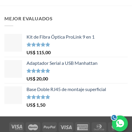
MEJOR EVALUADOS
Kit de Fibra Óptica ProLink 9 en 1
Valorado en
US$
115,00
5.00
de 5
Adaptador Serial a USB Manhattan
Valorado en
US$
20,00
5.00
de 5
Base Doble RJ45 de montaje superficial
Valorado en
US$
1,50
5.00
de 5
Visa
Maestro
PayPal
Visa
American
Dinners
Mast