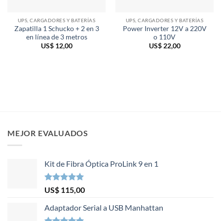
UPS, CARGADORES Y BATERÍAS
UPS, CARGADORES Y BATERÍAS
Zapatilla 1 Schucko + 2 en 3
Power Inverter 12V a 220V
en línea de 3 metros
o 110V
US$
12,00
US$
22,00
MEJOR EVALUADOS
Kit de Fibra Óptica ProLink 9 en 1
Valorado en
US$
115,00
5.00
de 5
Adaptador Serial a USB Manhattan