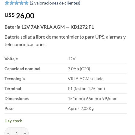
(
2
valoraciones de clientes)
Valorado
2
5
26,00
US$
sobre 5
basado en
puntuaciones
Batería 12V 7Ah VRLA AGM — KB1272 F1
de clientes
Batería sellada libre de mantenimiento para UPS, alarmas y
telecomunicaciones.
Voltaje
12V
Capacidad nominal
7.0Ah (C20)
Tecnología
VRLA AGM sellada
Terminal
F1 (faston 4,75 mm)
Dimensiones
151mm x 65mm x 99,5mm
Peso
Aprox 2,03Kg
Hay stock
Batería de 12V 7Ah/20hr para UPS cantidad