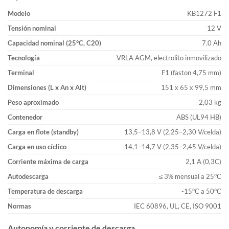
Modelo
KB1272 F1
Tensión nominal
12 V
Capacidad nominal (25°C, C20)
7.0 Ah
Tecnología
VRLA AGM, electrolito inmovilizado
Terminal
F1 (faston 4,75 mm)
Dimensiones (L x An x Alt)
151 x 65 x 99,5 mm
Peso aproximado
2,03 kg
Contenedor
ABS (UL94 HB)
Carga en flote (standby)
13,5–13,8 V (2,25–2,30 V/celda)
Carga en uso cíclico
14,1–14,7 V (2,35–2,45 V/celda)
Corriente máxima de carga
2,1 A (0,3C)
Autodescarga
≤ 3% mensual a 25°C
Temperatura de descarga
-15°C a 50°C
Normas
IEC 60896, UL, CE, ISO 9001
Autonomía y corriente de descarga