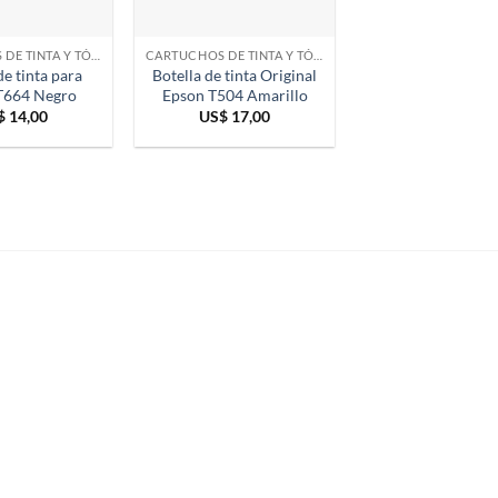
CARTUCHOS DE TINTA Y TÓNER
CARTUCHOS DE TINTA Y TÓNER
de tinta para
Botella de tinta Original
T664 Negro
Epson T504 Amarillo
$
14,00
US$
17,00