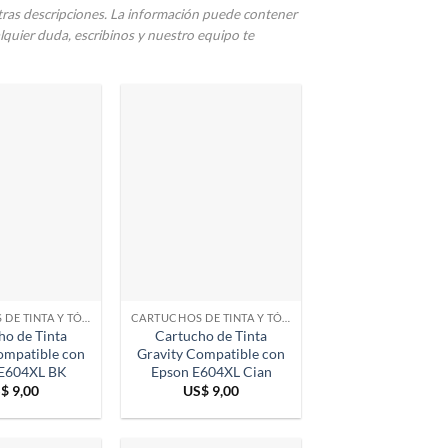
stras descripciones. La información puede contener
ualquier duda, escribinos y nuestro equipo te
CARTUCHOS DE TINTA Y TÓNER
CARTUCHOS DE TINTA Y TÓNER
ho de Tinta
Cartucho de Tinta
ompatible con
Gravity Compatible con
E604XL BK
Epson E604XL Cian
S$
9,00
US$
9,00