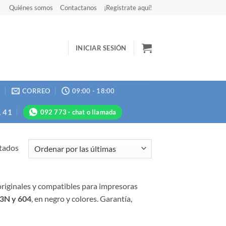
Quiénes somos
Contactanos
¡Registrate aquí!
INICIAR SESIÓN
N
CORREO
09:00 - 18:00
1 41
092 773 · chat o llamada
Ordenado
tados
por
más
recientes
riginales y compatibles para impresoras
3N y 604
, en negro y colores. Garantía,