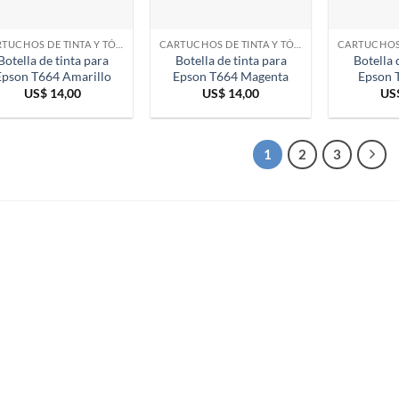
CARTUCHOS DE TINTA Y TÓNER
CARTUCHOS DE TINTA Y TÓNER
Botella de tinta para
Botella de tinta para
Botella 
Epson T664 Amarillo
Epson T664 Magenta
Epson 
US$
14,00
US$
14,00
US
1
2
3