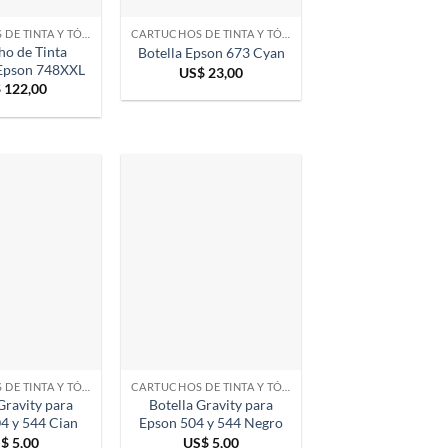
CARTUCHOS DE TINTA Y TÓNER
CARTUCHOS DE TINTA Y TÓNER
ho de Tinta
Botella Epson 673 Cyan
Epson 748XXL
US$
23,00
$
122,00
CARTUCHOS DE TINTA Y TÓNER
CARTUCHOS DE TINTA Y TÓNER
Gravity para
Botella Gravity para
4 y 544 Cian
Epson 504 y 544 Negro
S$
5,00
US$
5,00