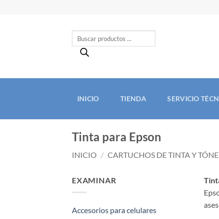
Saltar
al
contenido
Búsqueda
de
productos
INICIO
TIENDA
SERVICIO TÉC
Tinta para Epson
INICIO
/
CARTUCHOS DE TINTA Y TÓNE
EXAMINAR
Tint
Epso
ases
Accesorios para celulares