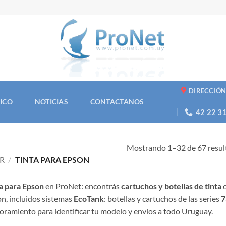
DIRECCIÓ
NICO
NOTICIAS
CONTACTANOS
42 22 3
Mostrando 1–32 de 67 resul
R
/
TINTA PARA EPSON
a para Epson
en ProNet: encontrás
cartuchos y botellas de tinta
o
n, incluidos sistemas
EcoTank
: botellas y cartuchos de las series
7
oramiento para identificar tu modelo y envíos a todo Uruguay.