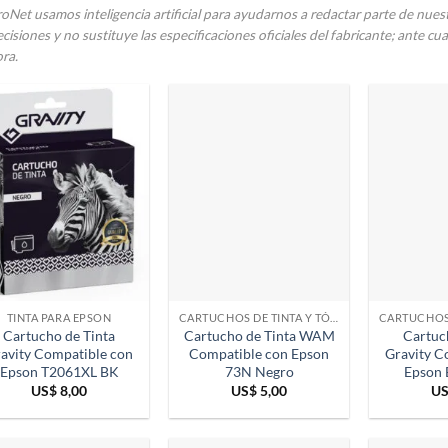
oNet usamos inteligencia artificial para ayudarnos a redactar parte de nue
cisiones y no sustituye las especificaciones oficiales del fabricante; ante c
ra.
TINTA PARA EPSON
CARTUCHOS DE TINTA Y TÓNER
Cartucho de Tinta
Cartucho de Tinta WAM
Cartuc
avity Compatible con
Compatible con Epson
Gravity C
Epson T2061XL BK
73N Negro
Epson 
US$
8,00
US$
5,00
U