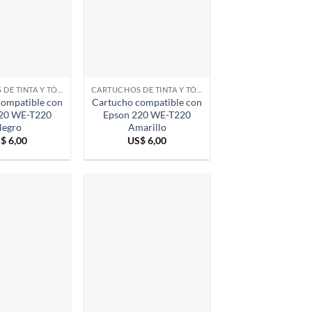
CARTUCHOS DE TINTA Y TÓNER
CARTUCHOS DE TINTA Y TÓNER
compatible con
Cartucho compatible con
20 WE-T220
Epson 220 WE-T220
egro
Amarillo
S$
6,00
US$
6,00