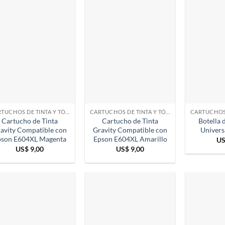
CARTUCHOS DE TINTA Y TÓNER
CARTUCHOS DE TINTA Y TÓNER
Cartucho de Tinta
Cartucho de Tinta
Botella 
avity Compatible con
Gravity Compatible con
Univers
pson E604XL Magenta
Epson E604XL Amarillo
U
US$
9,00
US$
9,00