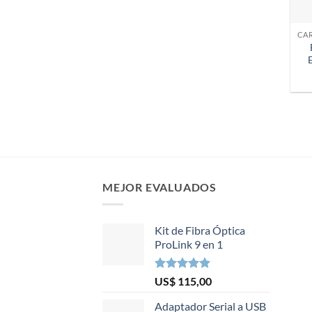
MEJOR EVALUADOS
Kit de Fibra Óptica
ProLink 9 en 1
Valorado en
US$
115,00
5.00
de 5
Adaptador Serial a USB