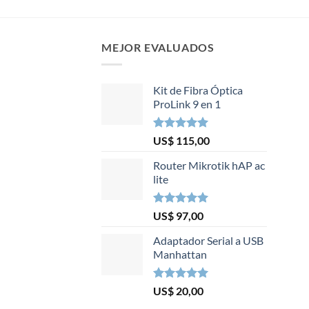
MEJOR EVALUADOS
Kit de Fibra Óptica
ProLink 9 en 1
Valorado en
US$
115,00
5.00
de 5
Router Mikrotik hAP ac
lite
Valorado en
US$
97,00
5.00
de 5
Adaptador Serial a USB
Manhattan
Valorado en
US$
20,00
5.00
de 5