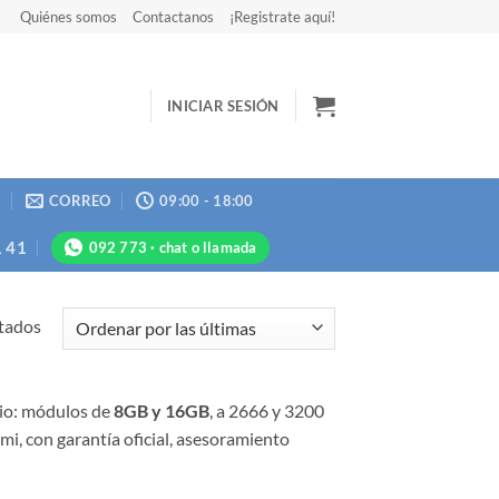
Quiénes somos
Contactanos
¡Registrate aquí!
INICIAR SESIÓN
N
CORREO
09:00 - 18:00
1 41
092 773 · chat o llamada
Ordenado
ltados
por
más
recientes
rio: módulos de
8GB y 16GB
, a 2666 y 3200
i, con garantía oficial, asesoramiento