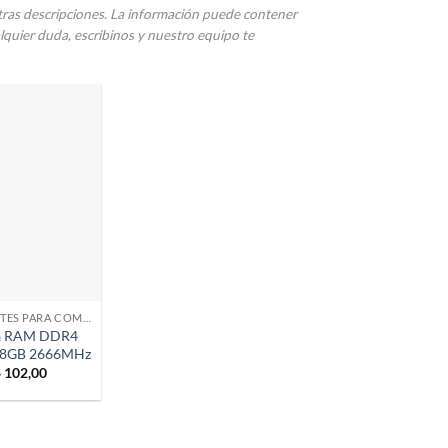
stras descripciones. La información puede contener
ualquier duda, escribinos y nuestro equipo te
COMPONENTES PARA COMPUTADORAS
a RAM DDR4
e 8GB 2666MHz
$
102,00