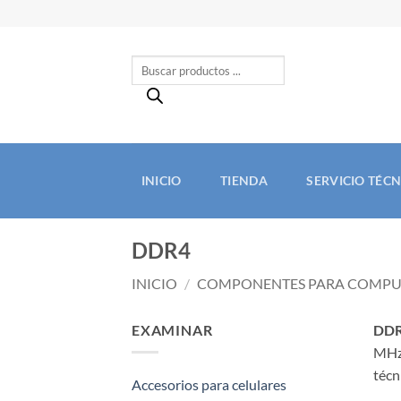
Saltar
al
contenido
Búsqueda
de
productos
INICIO
TIENDA
SERVICIO TÉC
DDR4
INICIO
/
COMPONENTES PARA COMP
EXAMINAR
DD
MHz,
técn
Accesorios para celulares