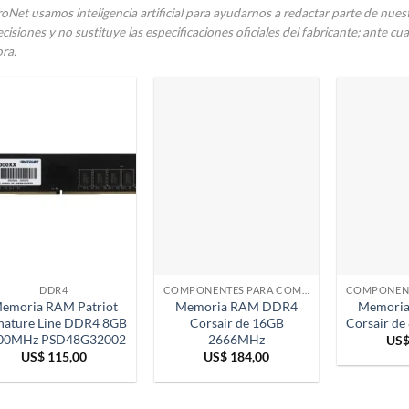
oNet usamos inteligencia artificial para ayudarnos a redactar parte de nue
cisiones y no sustituye las especificaciones oficiales del fabricante; ante c
ra.
DDR4
COMPONENTES PARA COMPUTADORAS
emoria RAM Patriot
Memoria RAM DDR4
Memori
nature Line DDR4 8GB
Corsair de 16GB
Corsair d
00MHz PSD48G32002
2666MHz
US
US$
115,00
US$
184,00