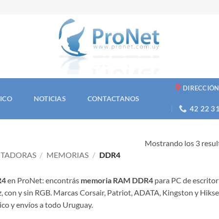
DIRECCIÓ
NICO
NOTICIAS
CONTACTANOS
42 22 3
Mostrando los 3 resu
UTADORAS
/
MEMORIAS
/
DDR4
R4
en ProNet: encontrás
memoria RAM DDR4
para PC de escrito
 con y sin RGB. Marcas Corsair, Patriot, ADATA, Kingston y Hiksem
ico y envíos a todo Uruguay.