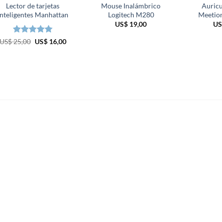
Lector de tarjetas
Mouse Inalámbrico
Auric
inteligentes Manhattan
Logitech M280
Meetio
US$
19,00
US
Valorado en
El
El
US$
25,00
US$
16,00
precio
precio
5
de 5
original
actual
era:
es:
US$ 25,00.
US$ 16,00.