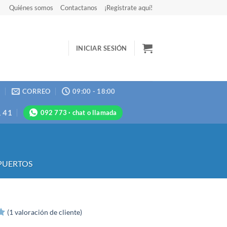
Quiénes somos
Contactanos
¡Registrate aquí!
INICIAR SESIÓN
N
CORREO
09:00 - 18:00
1 41
092 773 · chat o llamada
PUERTOS
(
1
valoración de cliente)
5