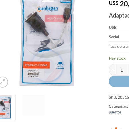
20
US$
sobre 5
basado en
puntuació
Adaptad
de cliente
USB
Serial
Tasa de tra
Hay stock
Adaptador 
SKU:
2051
Categorías:
puertos