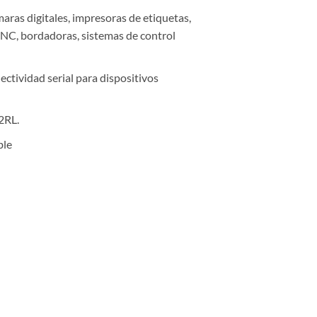
as digitales, impresoras de etiquetas,
CNC, bordadoras, sistemas de control
tividad serial para dispositivos
2RL.
ble