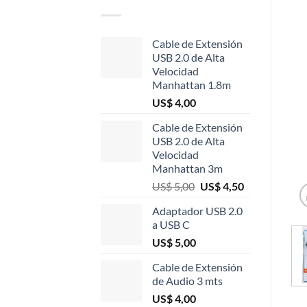
Cable de Extensión
USB 2.0 de Alta
Velocidad
Manhattan 1.8m
US$
4,00
Cable de Extensión
USB 2.0 de Alta
Velocidad
Manhattan 3m
El
El
US$
5,00
US$
4,50
precio
precio
Adaptador USB 2.0
original
actual
a USB C
era:
es:
US$
5,00
US$ 5,00.
US$ 4,50.
Cable de Extensión
de Audio 3 mts
US$
4,00