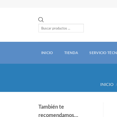
Saltar
al
contenido
Búsqueda
de
productos
INICIO
TIENDA
SERVICIO TÉC
INICIO
También te
recomendamos…