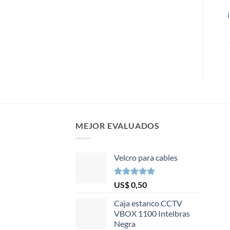
MEJOR EVALUADOS
Velcro para cables
Valorado en
US$
0,50
5.00
de 5
Caja estanco CCTV
VBOX 1100 Intelbras
Negra