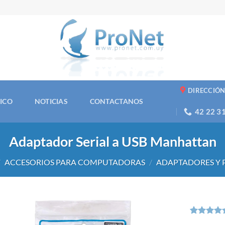
DIRECCIÓ
NICO
NOTICIAS
CONTACTANOS
42 22 3
Adaptador Serial a USB Manhattan
/
ACCESORIOS PARA COMPUTADORAS
/
ADAPTADORES Y 
Valorado
1