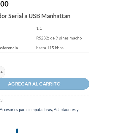
,00
n
or Serial a USB Manhattan
1.1
RS232; de 9 pines macho
nsferencia
hasta 115 kbps
Serial a USB Manhattan cantidad
AGREGAR AL CARRITO
53
Accesorios para computadoras
,
Adaptadores y