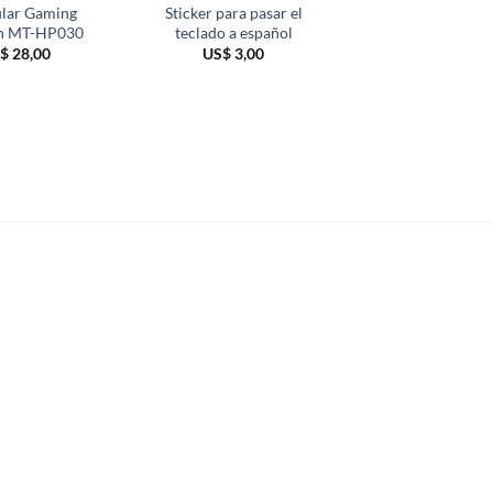
ular Gaming
Sticker para pasar el
Mouse Óptic
n MT-HP030
teclado a español
Inalámbrico Mee
R545 Blanc
$
28,00
US$
3,00
US$
10,00