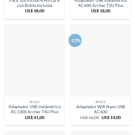
Pack 100 Fichas RJ45 cat 6
Adaptador USB Inalámbrico
con Botita Incluida
AC600 Archer T2U Plus
US$
48,00
US$
18,00
-13%
REDES
REDES
Adaptador USB inalámbrico
Adaptador Wifi Nano USB
AC1300 Archer T4U Plus
AC600
El
El
US$
41,00
US$
16,00
US$
14,00
precio
precio
original
actual
era:
es:
US$ 16,00.
US$ 14,