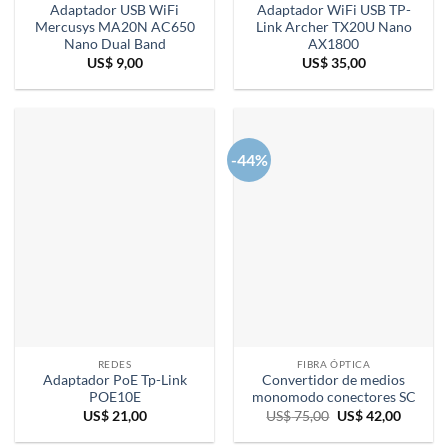
Adaptador USB WiFi
Adaptador WiFi USB TP-
Mercusys MA20N AC650
Link Archer TX20U Nano
Nano Dual Band
AX1800
US$
9,00
US$
35,00
-44%
REDES
FIBRA ÓPTICA
Adaptador PoE Tp-Link
Convertidor de medios
POE10E
monomodo conectores SC
El
El
US$
21,00
US$
75,00
US$
42,00
precio
precio
original
actual