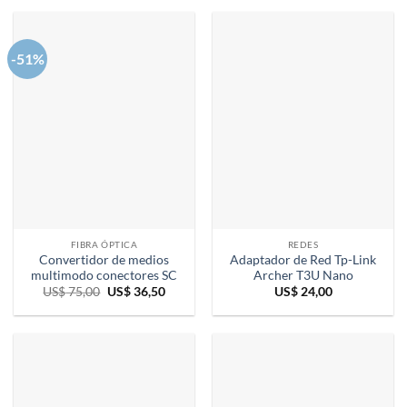
era:
es:
US$ 75,00.
US$ 42,
-51%
FIBRA ÓPTICA
REDES
Convertidor de medios
Adaptador de Red Tp-Link
multimodo conectores SC
Archer T3U Nano
El
El
US$
75,00
US$
36,50
US$
24,00
precio
precio
original
actual
era:
es:
US$ 75,00.
US$ 36,50.