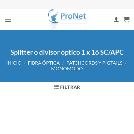
Saltar
al
contenido
Splitter o divisor óptico 1 x 16 SC/APC
INICIO
/
FIBRA ÓPTICA
/
PATCHCORDS Y PIGTAILS
/
MONOMODO
FILTRAR