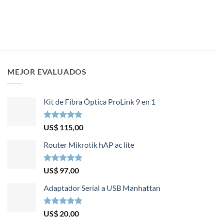
MEJOR EVALUADOS
Kit de Fibra Óptica ProLink 9 en 1
Valorado en
US$
115,00
5.00
de 5
Router Mikrotik hAP ac lite
Valorado en
US$
97,00
5.00
de 5
Adaptador Serial a USB Manhattan
Valorado en
US$
20,00