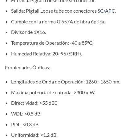
Entrada: Pigtail Loose tube sin conector.
Salida: Pigtail Loose tube con conectores
SC/APC
.
Cumple con la norma G.657A de fibra óptica.
Divisor de 1X16.
Temperatura de Operación: -40 a 85ºC.
Humedad Relativa: 20~95 (%RH).
Propiedades Ópticas:
Longitudes de Onda de Operación: 1260 ~1650 nm.
Máxima potencia de entrada: >300 mW.
Directividad: >55 dB0
WDL: <0.5 dB.
PDL: <0.3 dB.
Uniformidad: <1.2 dB.