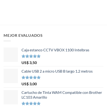
MEJOR EVALUADOS
Caja estanco CCTV VBOX 1100 Intelbras
Valorado en
US$
3,50
5.00
de 5
Cable USB 2 a micro USB B largo 1.2 metros
Valorado en
US$
3,00
5.00
de 5
Cartucho de Tinta WAM Compatible con Brother
LC103 Amarillo