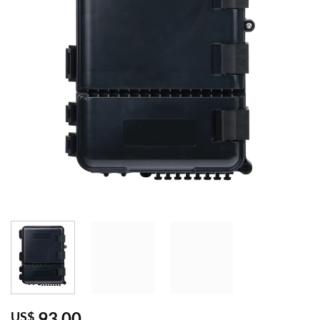
93,00
US$