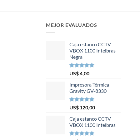
MEJOR EVALUADOS
Caja estanco CCTV
VBOX 1100 Intelbras
Negra
Valorado en
US$
4,00
5.00
de 5
Impresora Térmica
Gravity GV-8330
Valorado en
US$
120,00
5.00
de 5
Caja estanco CCTV
VBOX 1100 Intelbras