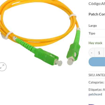
Código:A
Patch C
o
Largo
Tipo
Hay stock
Patch Cord
SKU:
ANTE
Categorías:
Etiquetas:
A
patchcord