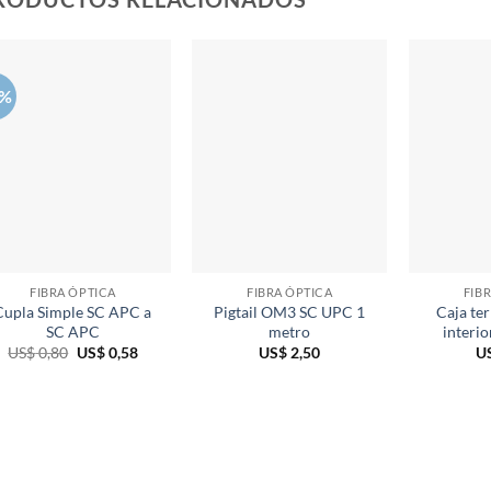
8%
FIBRA ÓPTICA
FIBRA ÓPTICA
FIB
Cupla Simple SC APC a
Pigtail OM3 SC UPC 1
Caja te
SC APC
metro
interio
El
El
US$
0,80
US$
0,58
US$
2,50
U
precio
precio
original
actual
era:
es:
US$ 0,80.
US$ 0,58.