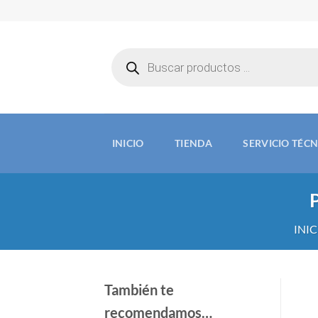
Saltar
al
contenido
Búsqueda
de
productos
INICIO
TIENDA
SERVICIO TÉC
INI
También te
recomendamos…