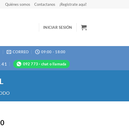
Quiénes somos
Contactanos
¡Registrate aquí!
INICIAR SESIÓN
N
CORREO
09:00 - 18:00
1 41
092 773 · chat o llamada
L
ODO
50