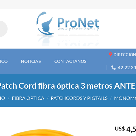
DIRECCIÓ
NICO
NOTICIAS
CONTACTANOS
42 22 3
Patch Cord fibra óptica 3 metros ANTE
CIO
/
FIBRA ÓPTICA
/
PATCHCORDS Y PIGTAILS
/
MONOM
4,
US$