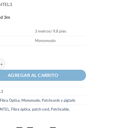
NTEL3
rd 3m
3 metros/ 9,8 pies
Monomodo
 fibra óptica 3 metros ANTEL cantidad
AGREGAR AL CARRITO
L3
Fibra Óptica
,
Monomodo
,
Patchcords y pigtails
NTEL
,
Fibra óptica
,
patch cord
,
Patchcable
,