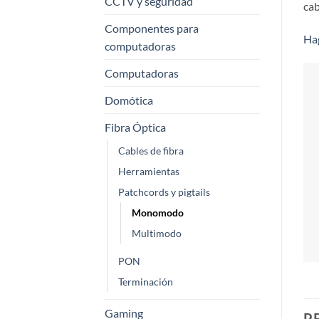
CCTV y seguridad
cab
Componentes para
Hag
computadoras
Computadoras
Domótica
Fibra Óptica
Cables de fibra
Herramientas
Patchcords y pigtails
Monomodo
Multimodo
PON
Terminación
Gaming
P