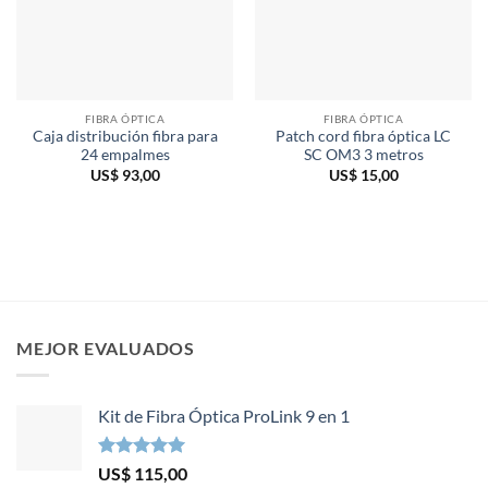
FIBRA ÓPTICA
FIBRA ÓPTICA
Caja distribución fibra para
Patch cord fibra óptica LC
24 empalmes
SC OM3 3 metros
US$
93,00
US$
15,00
MEJOR EVALUADOS
Kit de Fibra Óptica ProLink 9 en 1
Valorado en
US$
115,00
5.00
de 5