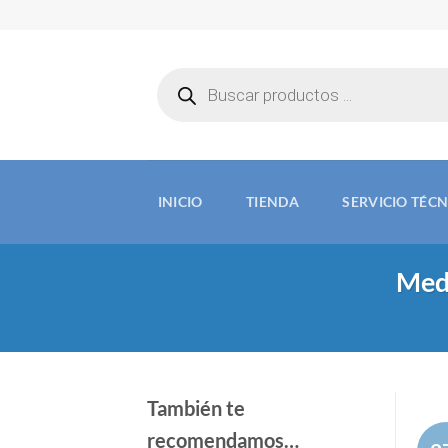
Saltar
al
contenido
Búsqueda
de
productos
INICIO
TIENDA
SERVICIO TÉC
Medi
También te
recomendamos…