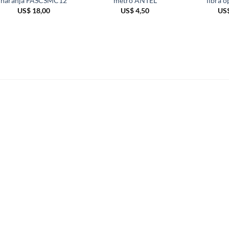
naranja FASCSMC12
metro ANTEL
fibra 
US$
18,00
US$
4,50
US