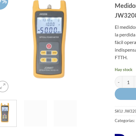
7%
Medidor
JW320
El medido
la perdida
fácil oper
indispensa
FTTH.
Hay stock
Medidor de
SKU:
JW32
Categorías: