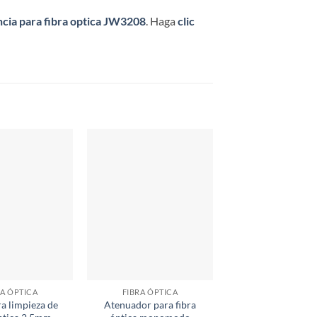
cia para fibra optica JW3208
. Haga
clic
RA ÓPTICA
FIBRA ÓPTICA
FIBRA ÓPTIC
ra limpieza de
Atenuador para fibra
Patch Cord fibra 