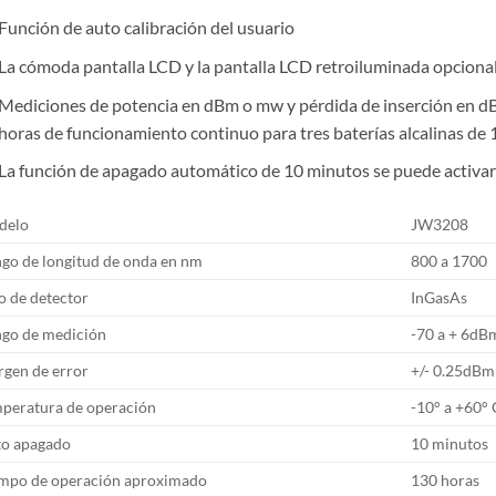
Función de auto calibración del usuario
La cómoda pantalla LCD y la pantalla LCD retroiluminada opcion
Mediciones de potencia en dBm o mw y pérdida de inserción en d
horas de funcionamiento continuo para tres baterías alcalinas de 
La función de apagado automático de 10 minutos se puede activar 
delo
JW3208
go de longitud de onda en nm
800 a 1700
o de detector
InGasAs
go de medición
-70 a + 6dB
gen de error
+/- 0.25dBm
peratura de operación
-10° a +60° 
o apagado
10 minutos
mpo de operación aproximado
130 horas