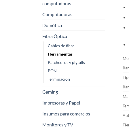
computadoras
Computadoras
Domótica
Fibra Óptica
Cables de fibra
Herramientas
Mo
Patchcords y pigtails
Ran
PON
Tip
Terminación
Ran
Gaming
Mar
Impresoras y Papel
Tem
Insumos para comercios
Aut
Monitores y TV
Tie