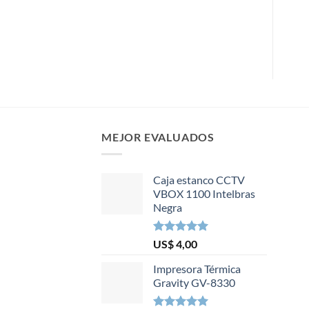
MEJOR EVALUADOS
Caja estanco CCTV
VBOX 1100 Intelbras
Negra
Valorado en
US$
4,00
5.00
de 5
Impresora Térmica
Gravity GV-8330