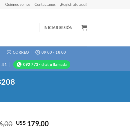
Quiénes somos
Contactanos
¡Registrate aquí!
INICIAR SESIÓN
N
CORREO
09:00 - 18:00
1 41
092 773 · chat o llamada
W3208
El
El
6,00
179,00
US$