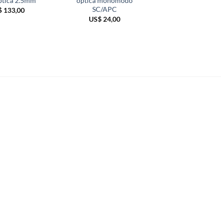
óptica 2.5mm
óptica monomodo
20 metros AN
SC/APC
$
133,00
US$
13,00
US$
24,00