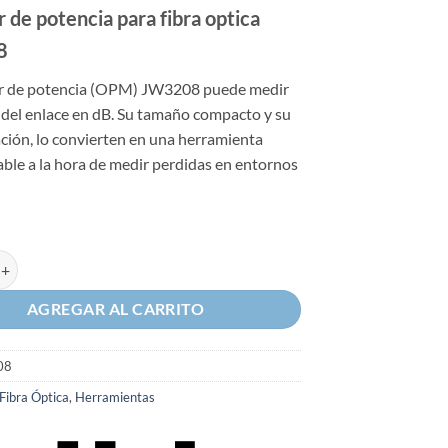
precio
precio
 de potencia para fibra optica
original
actual
era:
es:
8
US$ 246,00.
US$ 179,00.
r de potencia (OPM) JW3208 puede medir
 del enlace en dB. Su tamaño compacto y su
ación, lo convierten en una herramienta
ble a la hora de medir perdidas en entornos
 potencia para fibra optica JW3208 cantidad
AGREGAR AL CARRITO
08
Fibra Óptica
,
Herramientas