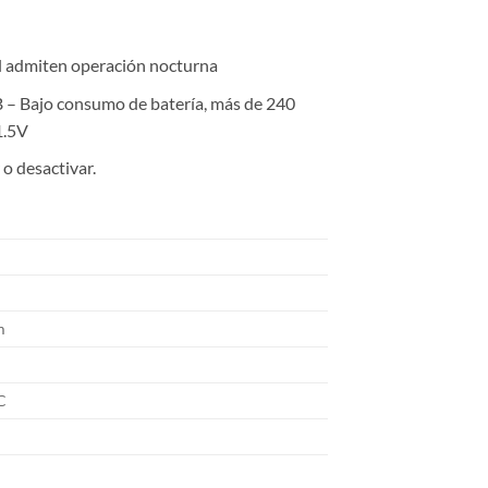
al admiten operación nocturna
B – Bajo consumo de batería, más de 240
1.5V
o desactivar.
m
C