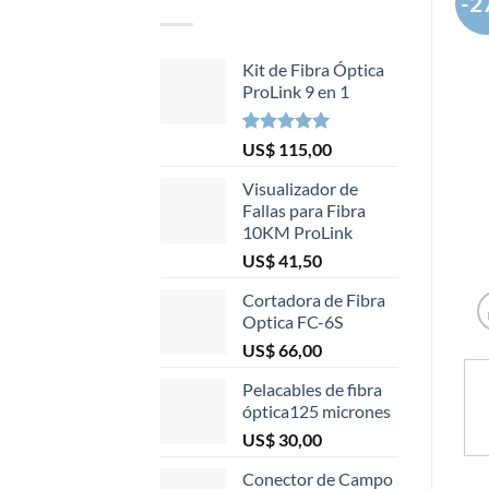
-2
Kit de Fibra Óptica
ProLink 9 en 1
Valorado
1
US$
115,00
5.00
sobre
5 basado
Visualizador de
en
Fallas para Fibra
puntuación
10KM ProLink
de cliente
US$
41,50
Cortadora de Fibra
Optica FC-6S
US$
66,00
Pelacables de fibra
óptica125 micrones
US$
30,00
Conector de Campo