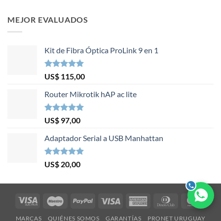
MEJOR EVALUADOS
Kit de Fibra Óptica ProLink 9 en 1
Valorado en
US$
115,00
5.00
de 5
Router Mikrotik hAP ac lite
Valorado en
US$
97,00
5.00
de 5
Adaptador Serial a USB Manhattan
Valorado en
US$
20,00
5.00
de 5
Visa
Maestro
PayPal
Visa
American
Dinners
Mast
Electron
Express
Club
MARCAS
QUIÉNES SOMOS
GARANTÍAS
PRONET URUGUAY