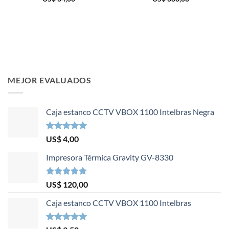
MEJOR EVALUADOS
Caja estanco CCTV VBOX 1100 Intelbras Negra
Valorado en
US$
4,00
5.00
de 5
Impresora Térmica Gravity GV-8330
Valorado en
US$
120,00
5.00
de 5
Caja estanco CCTV VBOX 1100 Intelbras
Valorado en