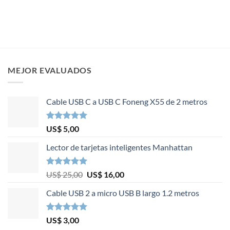
MEJOR EVALUADOS
Cable USB C a USB C Foneng X55 de 2 metros
Valorado en
US$
5,00
5.00
de 5
Lector de tarjetas inteligentes Manhattan
Valorado en
El
El
US$
25,00
US$
16,00
5.00
de 5
precio
precio
Cable USB 2 a micro USB B largo 1.2 metros
original
actual
era:
es:
US$ 25,00.
US$ 16,00.
Valorado en
US$
3,00
5.00
de 5