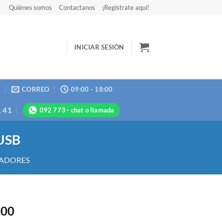
Quiénes somos
Contactanos
¡Registrate aquí!
INICIAR SESIÓN
N
CORREO
09:00 - 18:00
1 41
092 773 · chat o llamada
 USB
ZADORES
,00