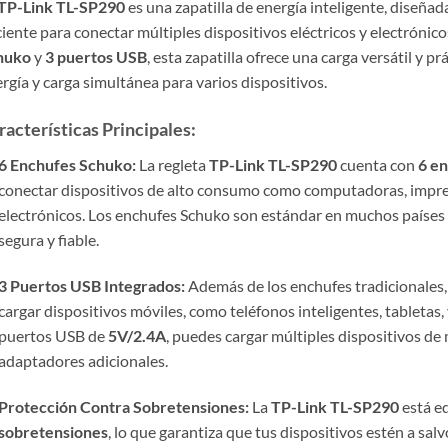
TP-Link TL-SP290
es una zapatilla de energía inteligente, diseña
ciente para conectar múltiples dispositivos eléctricos y electrónico
huko
y
3 puertos USB
, esta zapatilla ofrece una carga versátil y p
rgía y carga simultánea para varios dispositivos.
racterísticas Principales:
6 Enchufes Schuko:
La regleta
TP-Link TL-SP290
cuenta con
6 e
conectar dispositivos de alto consumo como computadoras, impres
electrónicos. Los enchufes Schuko son estándar en muchos paíse
segura y fiable.
3 Puertos USB Integrados:
Además de los enchufes tradicionales, 
cargar dispositivos móviles, como teléfonos inteligentes, tabletas,
puertos USB de
5V/2.4A
, puedes cargar múltiples dispositivos de
adaptadores adicionales.
Protección Contra Sobretensiones:
La
TP-Link TL-SP290
está e
sobretensiones
, lo que garantiza que tus dispositivos estén a sal