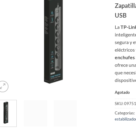
Zapatil
USB
La
TP-Lin
inteligent
segura y e
eléctricos
enchufes
ofrece una
que necesi
dispositiv
Agotado
SKU:
0975
Categorías:
estabilizado