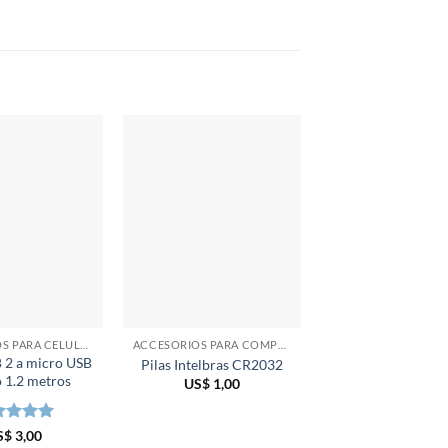
ACCESORIOS PARA CELULARES
ACCESORIOS PARA COMPUTADORAS
 2 a micro USB
Cable de aliment
Pilas Intelbras CR2032
o 1.2 metros
para UPS
US$
1,00
US$
5,00
orado en
S$
3,00