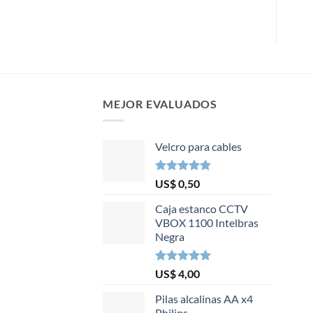
MEJOR EVALUADOS
Velcro para cables
Valorado en
US$
0,50
5.00
de 5
Caja estanco CCTV
VBOX 1100 Intelbras
Negra
Valorado en
US$
4,00
5.00
de 5
Pilas alcalinas AA x4
Philips