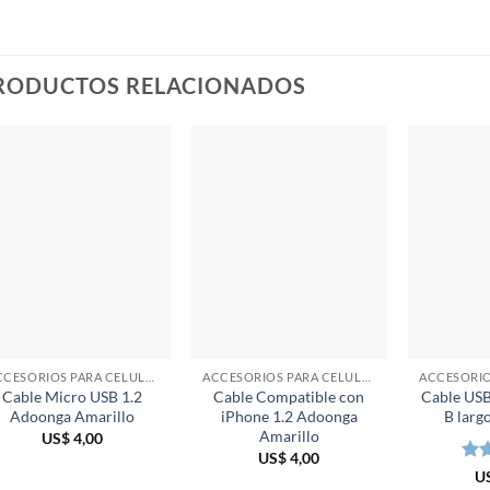
RODUCTOS RELACIONADOS
ACCESORIOS PARA CELULARES
ACCESORIOS PARA CELULARES
Cable Micro USB 1.2
Cable Compatible con
Cable USB
Adoonga Amarillo
iPhone 1.2 Adoonga
B larg
Amarillo
US$
4,00
US$
4,00
Val
U