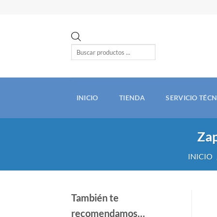
Saltar
al
contenido
Búsqueda
de
productos
INICIO
TIENDA
SERVICIO TÉC
Zap
INICIO
También te
recomendamos…