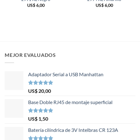
US$
6,00
US$
6,00
MEJOR EVALUADOS
Adaptador Serial a USB Manhattan
Valorado en
US$
20,00
5.00
de 5
Base Doble RJ45 de montaje superficial
Valorado en
US$
1,50
5.00
de 5
Batería cilíndrica de 3V Intelbras CR 123A