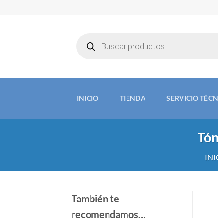
Saltar
al
contenido
Búsqueda
de
productos
INICIO
TIENDA
SERVICIO TÉC
Tón
INI
También te
recomendamos…