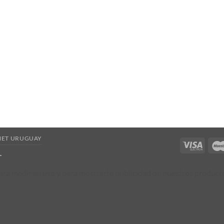
ET URUGUAY
Visa
.
Electr
 para medir su uso y para mostrarte publicidad de nuestros produc