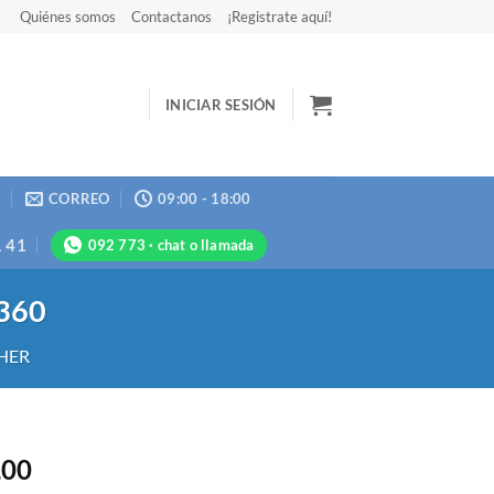
Quiénes somos
Contactanos
¡Registrate aquí!
INICIAR SESIÓN
N
CORREO
09:00 - 18:00
1 41
092 773 · chat o llamada
360
HER
,00