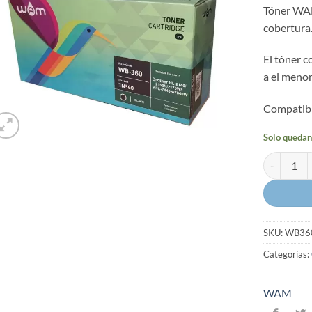
Tóner WAM
cobertura
El tóner 
a el menor
Compatibl
Solo quedan
Tóner WAM
SKU:
WB36
Categorías:
WAM