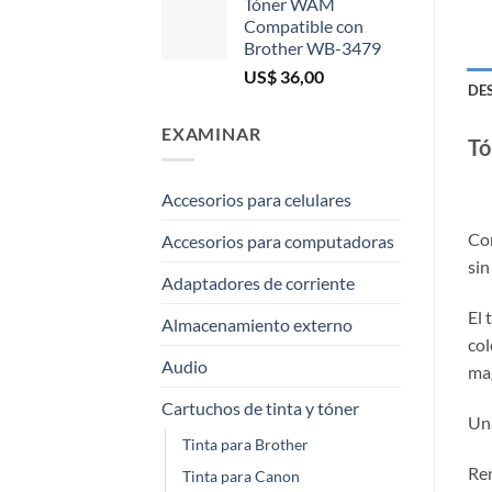
Tóner WAM
Compatible con
Brother WB-3479
US$
36,00
DE
EXAMINAR
Tó
Accesorios para celulares
Con
Accesorios para computadoras
sin
Adaptadores de corriente
El 
Almacenamiento externo
col
Audio
mag
Cartuchos de tinta y tóner
Una
Tinta para Brother
Ren
Tinta para Canon