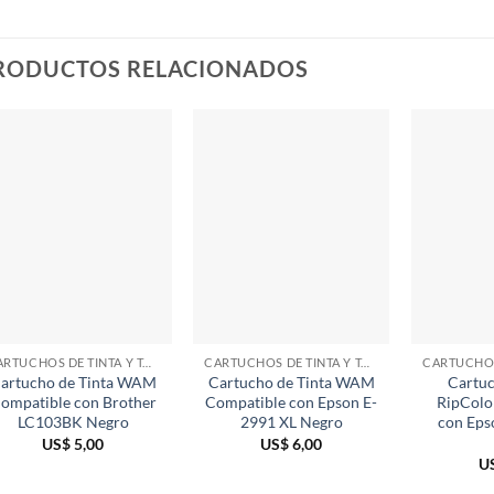
RODUCTOS RELACIONADOS
CARTUCHOS DE TINTA Y TÓNER
CARTUCHOS DE TINTA Y TÓNER
artucho de Tinta WAM
Cartucho de Tinta WAM
Cartuc
ompatible con Brother
Compatible con Epson E-
RipColo
LC103BK Negro
2991 XL Negro
con Eps
US$
5,00
US$
6,00
U