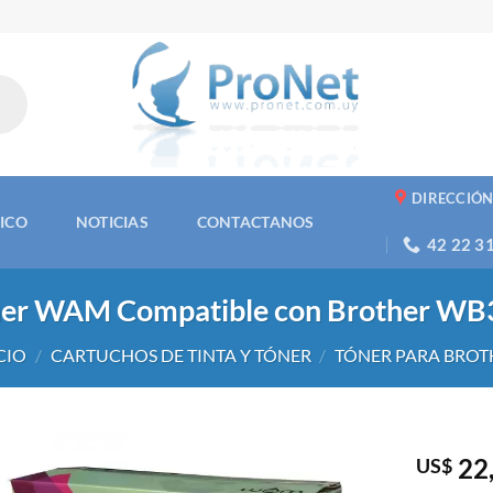
DIRECCIÓ
NICO
NOTICIAS
CONTACTANOS
42 22 3
er WAM Compatible con Brother WB
CIO
/
CARTUCHOS DE TINTA Y TÓNER
/
TÓNER PARA BROT
22
US$