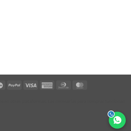
Maestro
PayPal
Visa
American
Dinners
MasterCard
on
Express
Club
tos en otras plataformas. Las necesarias para comprar funcionan