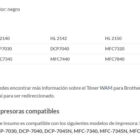
or: negro
 2140
HL 2142
HL 2150
P7030
DCP7040
MFC7320
C7345
MFC7440
MFC7840
des encontrar más información sobre el Tóner
WAM
para Brother
í
para ser redireccionado.
presoras compatibles
e insumo es compatible con los siguientes modelos de impresora:
P-7030, DCP-7040, DCP-7045N, MFC-7340, MFC-7345N, MF