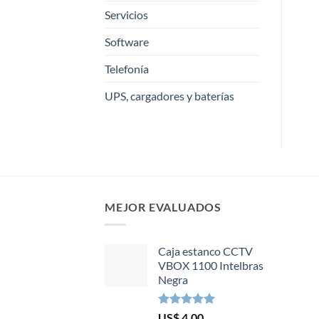
Servicios
Software
Telefonía
UPS, cargadores y baterías
MEJOR EVALUADOS
Caja estanco CCTV
VBOX 1100 Intelbras
Negra
Valorado en
US$
4,00