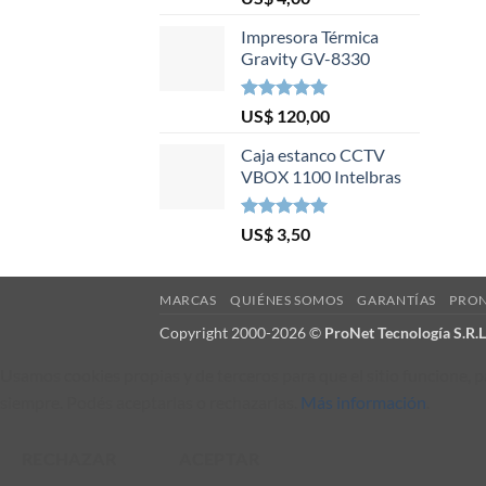
5.00
de 5
Impresora Térmica
Gravity GV-8330
Valorado en
US$
120,00
5.00
de 5
Caja estanco CCTV
VBOX 1100 Intelbras
Valorado en
US$
3,50
5.00
de 5
MARCAS
QUIÉNES SOMOS
GARANTÍAS
PRON
Copyright 2000-2026 ©
ProNet Tecnología S.R.L
Usamos cookies propias y de terceros para que el sitio funcione,
siempre. Podés aceptarlas o rechazarlas.
Más información
.
RECHAZAR
ACEPTAR