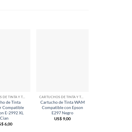
CARTUCHOS DE TINTA Y TÓNER
CARTUCHOS DE TINTA Y TÓNER
TINTA PARA EP
ho de Tinta
Cartucho de Tinta WAM
Cartucho de Tin
r Compatible
Compatible con Epson
Compatible con 
on E-2992 XL
E297 Negro
WE-734
Cian
US$
9,00
US$
5,00
S$
6,00