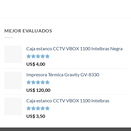
MEJOR EVALUADOS
Caja estanco CCTV VBOX 1100 Intelbras Negra
Valorado en
US$
4,00
5.00
de 5
Impresora Térmica Gravity GV-8330
Valorado en
US$
120,00
5.00
de 5
Caja estanco CCTV VBOX 1100 Intelbras
Valorado en
US$
3,50
5.00
de 5