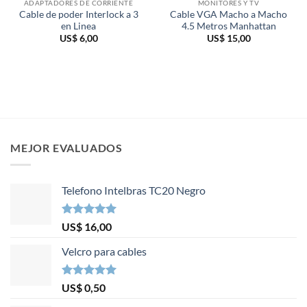
ADAPTADORES DE CORRIENTE
MONITORES Y TV
Cable de poder Interlock a 3
Cable VGA Macho a Macho
en Linea
4.5 Metros Manhattan
US$
6,00
US$
15,00
MEJOR EVALUADOS
Telefono Intelbras TC20 Negro
Valorado en
US$
16,00
5.00
de 5
Velcro para cables
Valorado en
US$
0,50
5.00
de 5