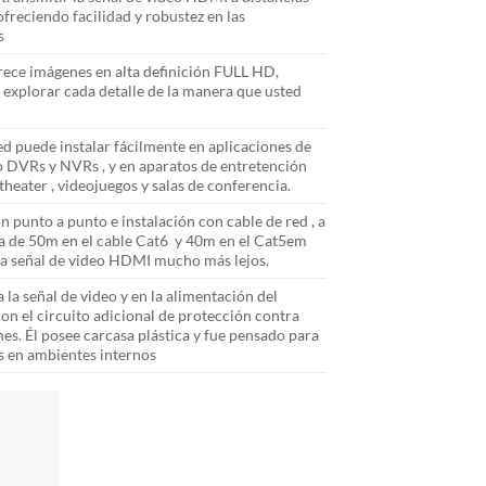
ofreciendo facilidad y robustez en las
s
rece imágenes en alta definición FULL HD,
explorar cada detalle de la manera que usted
ted puede instalar fácilmente en aplicaciones de
 DVRs y NVRs , y en aparatos de entretención
eater , videojuegos y salas de conferencia.
 punto a punto e instalación con cable de red , a
a de 50m en el cable Cat6 y 40m en el Cat5em
la señal de video HDMI mucho más lejos.
 la señal de video y en la alimentación del
con el circuito adicional de protección contra
es. Él posee carcasa plástica y fue pensado para
s en ambientes internos