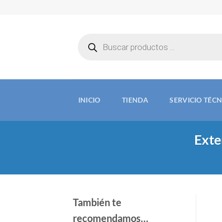
Saltar
al
contenido
Búsqueda
de
productos
INICIO
TIENDA
SERVICIO TÉC
Exte
También te
recomendamos…