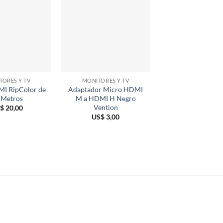
TORES Y TV
MONITORES Y TV
MONITORES Y 
MI RipColor de
Adaptador Micro HDMI
Cable HDMI RipCo
 Metros
M a HDMI H Negro
3 Metros
Vention
$
20,00
US$
9,00
US$
3,00