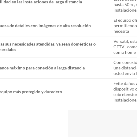
ilidad en las instalaciones de larga distancia
hasta 50m , 
instalacione
El equipo of
ueza de detalles con imágenes de alta resolución
permitiendo 
necesita
Versátil, us
as sus necesidades atendidas, ya sean domésticas o
CFTV , como
erciales
como home th
Con conexión
ance máximo para conexión a larga distancia
una distanci
usted envía 
Evite daños a
dispositivo 
equipo más protegido y duradero
sobretension
instalacione