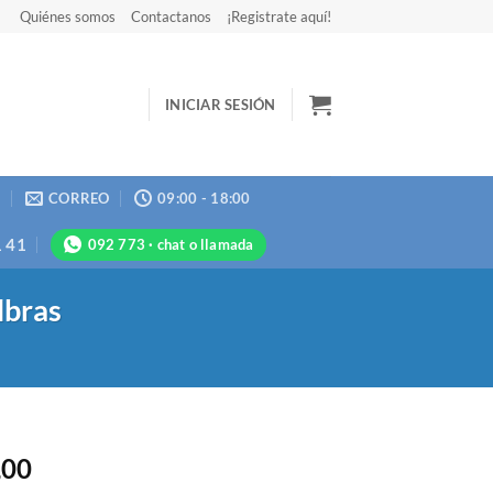
Quiénes somos
Contactanos
¡Registrate aquí!
INICIAR SESIÓN
N
CORREO
09:00 - 18:00
1 41
092 773 · chat o llamada
lbras
,00