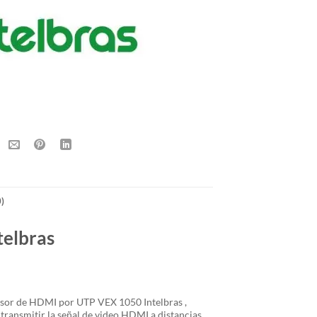
)
telbras
nsor de HDMI por UTP VEX 1050 Intelbras ,
transmitir la señal de video HDMI a distancias