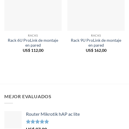
RACKS
RACKS
Rack 6U ProLink de montaje
Rack 9U ProLink de montaje
en pared
en pared
US$
112,00
US$
162,00
MEJOR EVALUADOS
Router Mikrotik hAP ac lite
Valorado en