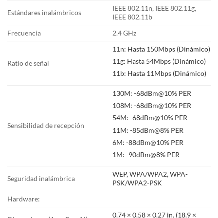
IEEE 802.11n, IEEE 802.11g,
Estándares inalámbricos
IEEE 802.11b
Frecuencia
2.4 GHz
11n: Hasta 150Mbps (Dinámico)
11g: Hasta 54Mbps (Dinámico)
Ratio de señal
11b: Hasta 11Mbps (Dinámico)
130M: -68dBm@10% PER
108M: -68dBm@10% PER
54M: -68dBm@10% PER
Sensibilidad de recepción
11M: -85dBm@8% PER
6M: -88dBm@10% PER
1M: -90dBm@8% PER
WEP, WPA/WPA2, WPA-
Seguridad inalámbrica
PSK/WPA2-PSK
Hardware:
0.74 × 0.58 × 0.27 in. (18.9 ×