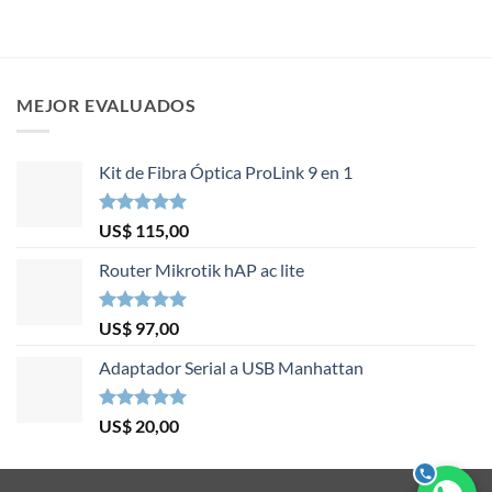
MEJOR EVALUADOS
Kit de Fibra Óptica ProLink 9 en 1
Valorado en
US$
115,00
5.00
de 5
Router Mikrotik hAP ac lite
Valorado en
US$
97,00
5.00
de 5
Adaptador Serial a USB Manhattan
Valorado en
US$
20,00
5.00
de 5