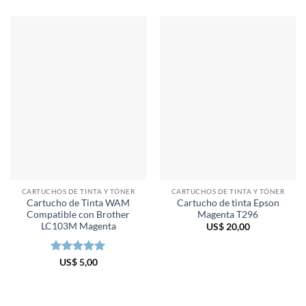
CARTUCHOS DE TINTA Y TÓNER
CARTUCHOS DE TINTA Y TÓNER
Cartucho de Tinta WAM
Cartucho de tinta Epson
Compatible con Brother
Magenta T296
LC103M Magenta
US$
20,00
Valorado en
US$
5,00
5
de 5