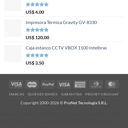
Valorado en
US$
4,00
5.00
de 5
Impresora Térmica Gravity GV-8330
Valorado en
US$
120,00
5.00
de 5
Caja estanco CCTV VBOX 1100 Intelbras
Valorado en
US$
3,50
5.00
de 5
Visa
Maestro
PayPal
Visa
American
Dinners
Mast
Electron
Express
Club
MARCAS
QUIÉNES SOMOS
GARANTÍAS
PRONET URUGUAY
Copyright 2000-2026 ©
ProNet Tecnología S.R.L.
Usamos cookies propias y de terceros para que el sitio funcione,
para medir su uso y para mostrarte publicidad de nuestros