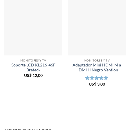
MONITORES Y TV
MONITORES Y TV
Soporte LCD KL216-46F
Adaptador Mini HDMI M a
Brateck
HDMI H Negro Vention
US$
12,00
US$
3,00
Valorado en
5
de 5