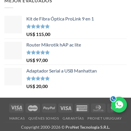
MEJOR EVALUADOS
Kit de Fibra Óptica ProLink 9 en 1
Valorado en
US$
115,00
5.00
de 5
Router Mikrotik hAP ac lite
Valorado en
US$
97,00
5.00
de 5
Adaptador Serial a USB Manhattan
Valorado en
US$
20,00
5.00
de 5
Visa
Maestro
PayPal
Visa
American
Dinners
Mast
Electron
Express
Club
MARCAS
QUIÉNES SOMOS
GARANTÍAS
PRONET URUGUAY
Copyright 2000-2026 ©
ProNet Tecnología S.R.L.