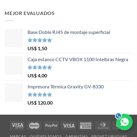
MEJOR EVALUADOS
Base Doble RJ45 de montaje superficial
Valorado en
US$
1,50
5.00
de 5
Caja estanco CCTV VBOX 1100 Intelbras Negra
Valorado en
US$
4,00
5.00
de 5
Impresora Térmica Gravity GV-8330
Valorado en
US$
120,00
5.00
de 5
Visa
Maestro
PayPal
Visa
American
Dinners
Mast
Electron
Express
Club
MARCAS
QUIÉNES SOMOS
GARANTÍAS
PRONET URUGUAY