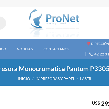
DIRECCIÓ
NICO
NOTICIAS
CONTACTANOS
42 22 3
resora Monocromatica Pantum P33
INICIO
/
IMPRESORAS Y PAPEL
/
LÁSER
29
US$