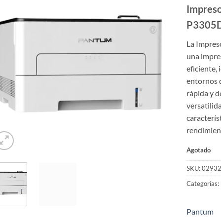
Impres
P3305
La Impre
una impre
eficiente,
entornos 
rápida y d
versatilid
caracterís
rendimient
Agotado
SKU:
0293
Categorías:
Pantum