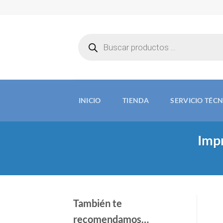
Saltar
al
contenido
Búsqueda
de
productos
INICIO
TIENDA
SERVICIO TÉC
Imp
También te
recomendamos…