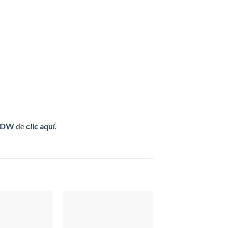
05DW
de
clic aquí.