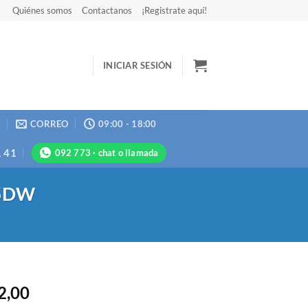
Quiénes somos
Contactanos
¡Registrate aquí!
INICIAR SESIÓN
N
CORREO
09:00 - 18:00
1 41
092 773 · chat o llamada
05DW
2,00