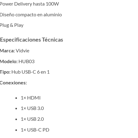
Power Delivery hasta 100W
Diseño compacto en aluminio
Plug & Play
 Especificaciones Técnicas
Marca:
Vidvie
Modelo:
HUB03
Tipo:
Hub USB-C 6 en 1
Conexiones:
1× HDMI
1× USB 3.0
1× USB 2.0
1× USB-C PD