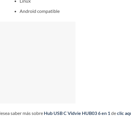
Linux
Android compatible
desea saber más sobre
Hub USB C Vidvie HUB03 6 en 1
de
clic aq