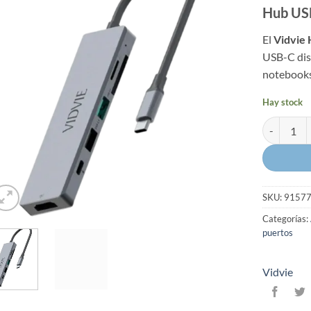
Hub USB
El
Vidvie
USB-C dis
notebooks
Hay stock
Hub USB C 
SKU:
9157
Categorías:
puertos
Vidvie