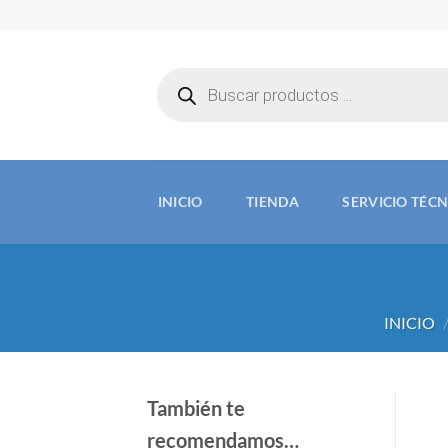
Saltar
al
contenido
Búsqueda
de
productos
INICIO
TIENDA
SERVICIO TÉC
INICIO
También te
recomendamos…