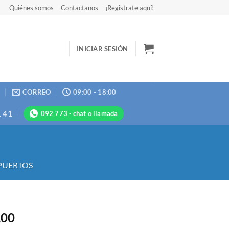
Quiénes somos
Contactanos
¡Registrate aquí!
INICIAR SESIÓN
N
CORREO
09:00 - 18:00
1 41
092 773 · chat o llamada
PUERTOS
,00