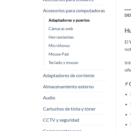
Accesorios para computadoras
DE
Adaptadores y puertos
Cámaras web
Hu
Herramientas
El
Micrófonos
not
Mouse Pad
Int
Teclado y mouse
ofi
Adaptadores de corriente
⚡ 
Almacenamiento externo
Audio
Cartuchos de tinta y tóner
CCTV y seguridad
Componentes para