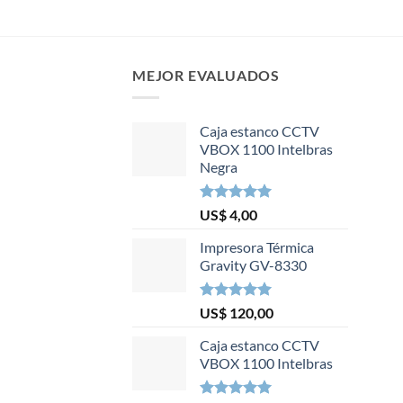
MEJOR EVALUADOS
Caja estanco CCTV
VBOX 1100 Intelbras
Negra
Valorado en
US$
4,00
5.00
de 5
Impresora Térmica
Gravity GV-8330
Valorado en
US$
120,00
5.00
de 5
Caja estanco CCTV
VBOX 1100 Intelbras