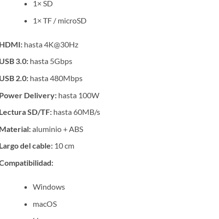
1× SD
1× TF / microSD
HDMI:
hasta 4K@30Hz
USB 3.0:
hasta 5Gbps
USB 2.0:
hasta 480Mbps
Power Delivery:
hasta 100W
Lectura SD/TF:
hasta 60MB/s
Material:
aluminio + ABS
Largo del cable:
10 cm
Compatibilidad:
Windows
macOS