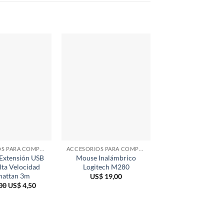
ACCESORIOS PARA COMPUTADORAS
ACCESORIOS PARA COMPUTADORAS
ACCESORIOS
 Extensión USB
Mouse Inalámbrico
Mouse Geniu
lta Velocidad
Logitech M280
inalámbrico NX
attan 3m
Azul
US$
19,00
El
El
00
US$
4,50
US$
11,00
precio
precio
original
actual
era:
es:
US$ 5,00.
US$ 4,50.