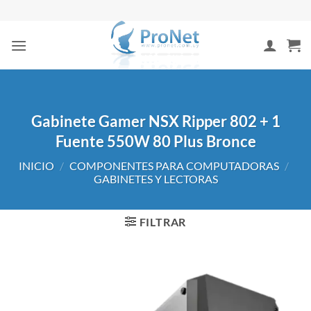
Saltar
al
contenido
Gabinete Gamer NSX Ripper 802 + 1
Fuente 550W 80 Plus Bronce
INICIO
/
COMPONENTES PARA COMPUTADORAS
/
GABINETES Y LECTORAS
FILTRAR