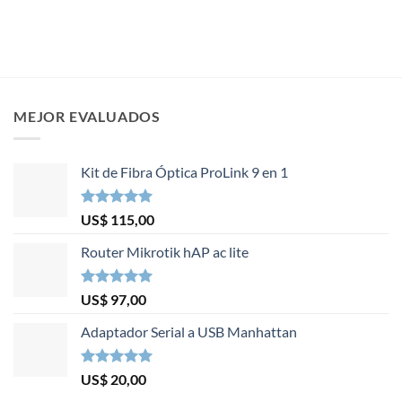
era:
es:
US$ 160,00.
US$ 142,00.
MEJOR EVALUADOS
Kit de Fibra Óptica ProLink 9 en 1
Valorado en
US$
115,00
5.00
de 5
Router Mikrotik hAP ac lite
Valorado en
US$
97,00
5.00
de 5
Adaptador Serial a USB Manhattan
Valorado en
US$
20,00
5.00
de 5