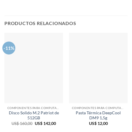
PRODUCTOS RELACIONADOS
-11%
COMPONENTES PARA COMPUTADORAS
COMPONENTES PARA COMPUTADORAS
Disco Solido M.2 Patriot de
Pasta Térmica DeepCool
512GB
DM9 1,5g
El
El
US$
160,00
US$
142,00
US$
12,00
precio
precio
original
actual