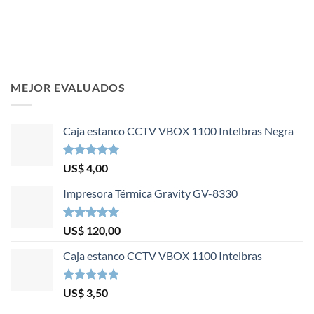
MEJOR EVALUADOS
Caja estanco CCTV VBOX 1100 Intelbras Negra
Valorado en
US$
4,00
5.00
de 5
Impresora Térmica Gravity GV-8330
Valorado en
US$
120,00
5.00
de 5
Caja estanco CCTV VBOX 1100 Intelbras
Valorado en
US$
3,50
5.00
de 5