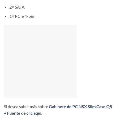
2× SATA
1× PCIe 4-pin
Si desea saber más sobre
Gabinete de PC NSX Slim Case Q5
+ Fuente
de
clic aquí.