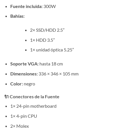
Fuente incluida:
300W
Bahías:
2× SSD/HDD 2.5”
1× HDD 3.5”
1× unidad óptica 5.25”
Soporte VGA:
hasta 18 cm
Dimensiones:
336 × 346 × 105 mm
Color:
negro
🔌 Conectores de la Fuente
1× 24-pin motherboard
1× 4-pin CPU
2× Molex