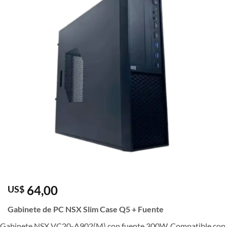
64,00
US$
Gabinete de PC NSX Slim Case Q5 + Fuente
Gabinete NSX VC20-A902(M) con fuente 300W. Compatible con