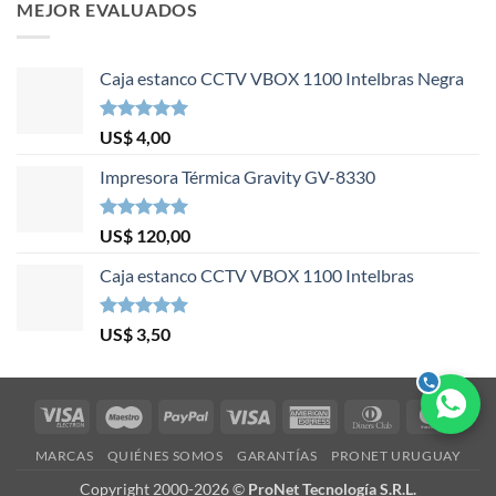
MEJOR EVALUADOS
Caja estanco CCTV VBOX 1100 Intelbras Negra
Valorado en
US$
4,00
5.00
de 5
Impresora Térmica Gravity GV-8330
Valorado en
US$
120,00
5.00
de 5
Caja estanco CCTV VBOX 1100 Intelbras
Valorado en
US$
3,50
5.00
de 5
Visa
Maestro
PayPal
Visa
American
Dinners
Mast
Electron
Express
Club
MARCAS
QUIÉNES SOMOS
GARANTÍAS
PRONET URUGUAY
Copyright 2000-2026 ©
ProNet Tecnología S.R.L.