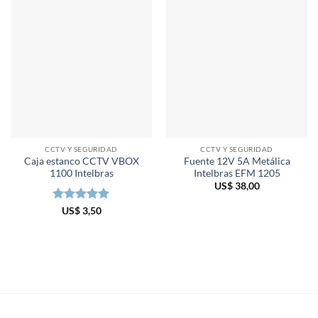
CCTV Y SEGURIDAD
CCTV Y SEGURIDAD
Caja estanco CCTV VBOX
Fuente 12V 5A Metálica
1100 Intelbras
Intelbras EFM 1205
US$
38,00
Valorado en
US$
3,50
5
de 5