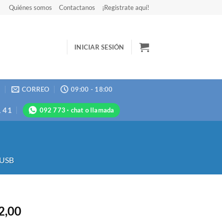
Quiénes somos
Contactanos
¡Registrate aquí!
INICIAR SESIÓN
N
CORREO
09:00 - 18:00
1 41
092 773 · chat o llamada
 USB
2,00