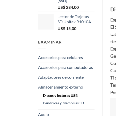
(SSD)
US$
284,00
Di
Lector de Tarjetas
Es
SD Unitek R1010A
El
US$
15,00
ta
ti
EXAMINAR
Es
Ge
Accesorios para celulares
Co
Accesorios para computadoras
Ca
Adaptadores de corriente
Ti
Te
Almacenamiento externo
Pe
Discos y lectoras USB
Pendrives y Memorias SD
Audio