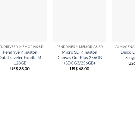
ENDRIVES Y MEMORIAS SD
PENDRIVES Y MEMORIAS SD
Pendrive Kingston
Micro SD Kingston
Disco 
DataTraveler Exodia M
Canvas Go! Plus 256GB
Seag
128GB
(SDCG3/256GB)
US
US$
38,00
US$
68,00