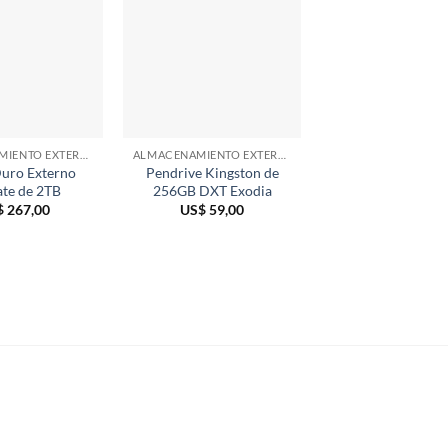
ALMACENAMIENTO EXTERNO
ALMACENAMIENTO EXTERNO
Duro Externo
Pendrive Kingston de
Cable Micro USB B
ate de 2TB
256GB DXT Exodia
Vention COPBC
$
267,00
US$
59,00
US$
6,00