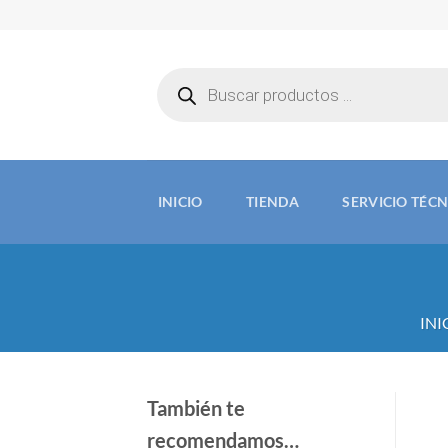
Saltar
al
contenido
Búsqueda
de
productos
INICIO
TIENDA
SERVICIO TÉC
INI
También te
recomendamos…