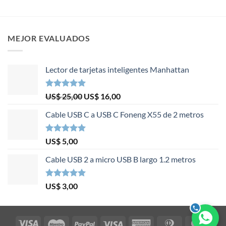
MEJOR EVALUADOS
Lector de tarjetas inteligentes Manhattan
Valorado en
El
El
US$
25,00
US$
16,00
5.00
de 5
precio
precio
Cable USB C a USB C Foneng X55 de 2 metros
original
actual
era:
es:
US$ 25,00.
US$ 16,00.
Valorado en
US$
5,00
5.00
de 5
Cable USB 2 a micro USB B largo 1.2 metros
Valorado en
US$
3,00
5.00
de 5
Visa
Maestro
PayPal
Visa
American
Dinners
Mast