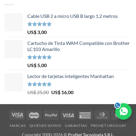
Cable USB 2 a micro USB B largo 1.2 metros
Valorado en
US$
3,00
5.00
de 5
Cartucho de Tinta WAM Compatible con Brother
LC103 Amarillo
Valorado en
US$
5,00
5.00
de 5
Lector de tarjetas inteligentes Manhattan
Valorado en
El
El
US$
25,00
US$
16,00
5.00
de 5
precio
precio
original
actual
era:
es:
Visa
Maestro
PayPal
Visa
American
Dinners
Mast
US$ 25,00.
US$ 16,00.
Electron
Express
Club
MARCAS
QUIÉNES SOMOS
GARANTÍAS
PRONET URUGUAY
Copyright 2000-2026 ©
ProNet Tecnología S.R.L.