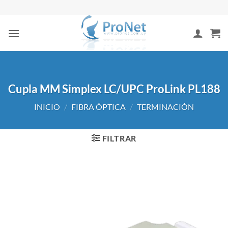
Saltar
al
contenido
Cupla MM Simplex LC/UPC ProLink PL188
INICIO
/
FIBRA ÓPTICA
/
TERMINACIÓN
FILTRAR