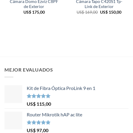
Cámara Domo Ezviz C8PF
Cámara Tapo C420S1 Tp-
de Exterior
Link de Exterior
El
El
US$
175,00
US$
169,00
US$
150,00
precio
precio
original
actual
era:
es:
US$ 169,00.
US$ 15
MEJOR EVALUADOS
Kit de Fibra Óptica ProLink 9 en 1
Valorado en
US$
115,00
5.00
de 5
Router Mikrotik hAP ac lite
Valorado en
US$
97,00