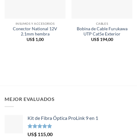
INSUMOS Y ACCESORIOS
CABLES
Conector National 12V
Bobina de Cable Furukawa
2.1mm hembra
UTP Cat5e Exterior
US$
1,00
US$
194,00
MEJOR EVALUADOS
Kit de Fibra Óptica ProLink 9 en 1
Valorado en
US$
115,00