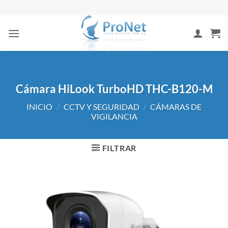
Saltar
al
contenido
Cámara HiLook TurboHD THC-B120-M
INICIO
/
CCTV Y SEGURIDAD
/
CÁMARAS DE
VIGILANCIA
FILTRAR