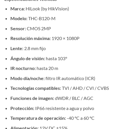
Marca:
HiLook (by HikVision)
Modelo:
THC-B120-M
Sensor:
CMOS 2MP
Resolución máxima:
1920 × 1080P
Lente:
2.8 mm fijo
Ángulo de visión:
hasta 103°
IR nocturno:
hasta 20 m
Modo día/noche:
filtro IR automático (ICR)
Tecnologías compatibles:
TVI / AHD / CVI / CVBS
Funciones de imagen:
dWDR / BLC / AGC
Protección:
IP66 resistente a agua y polvo
Temperatura de operación:
-40 °C a 60 °C
Alimentación:
12V DC ±15%