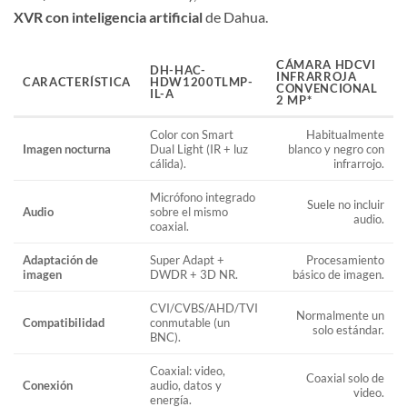
XVR con inteligencia artificial
de Dahua.
CÁMARA HDCVI
DH-HAC-
INFRARROJA
CARACTERÍSTICA
HDW1200TLMP-
CONVENCIONAL
IL-A
2 MP*
Color con Smart
Habitualmente
Imagen nocturna
Dual Light (IR + luz
blanco y negro con
cálida).
infrarrojo.
Micrófono integrado
Suele no incluir
Audio
sobre el mismo
audio.
coaxial.
Adaptación de
Super Adapt +
Procesamiento
imagen
DWDR + 3D NR.
básico de imagen.
CVI/CVBS/AHD/TVI
Normalmente un
Compatibilidad
conmutable (un
solo estándar.
BNC).
Coaxial: video,
Coaxial solo de
Conexión
audio, datos y
video.
energía.