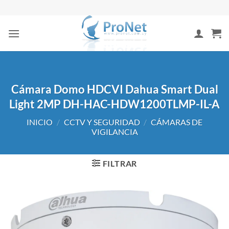
Saltar
al
contenido
Cámara Domo HDCVI Dahua Smart Dual
Light 2MP DH-HAC-HDW1200TLMP-IL-A
INICIO
/
CCTV Y SEGURIDAD
/
CÁMARAS DE
VIGILANCIA
FILTRAR