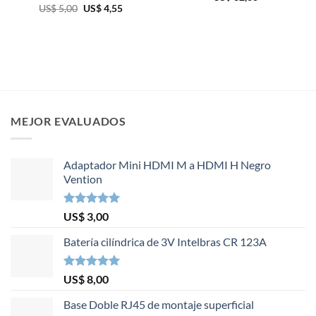
El
El
US$
5,00
US$
4,55
precio
precio
original
actual
era:
es:
US$ 5,00.
US$ 4,55.
MEJOR EVALUADOS
Adaptador Mini HDMI M a HDMI H Negro
Vention
Valorado en
US$
3,00
5.00
de 5
Batería cilíndrica de 3V Intelbras CR 123A
Valorado en
US$
8,00
5.00
de 5
Base Doble RJ45 de montaje superficial