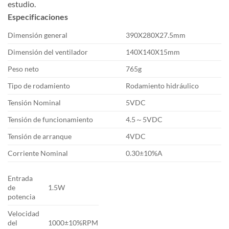
estudio.
Especificaciones
Dimensión general
390X280X27.5mm
Dimensión del ventilador
140X140X15mm
Peso neto
765g
Tipo de rodamiento
Rodamiento hidráulico
Tensión Nominal
5VDC
Tensión de funcionamiento
4.5～5VDC
Tensión de arranque
4VDC
Corriente Nominal
0.30±10%A
Entrada
de
1.5W
potencia
Velocidad
del
1000±10%RPM