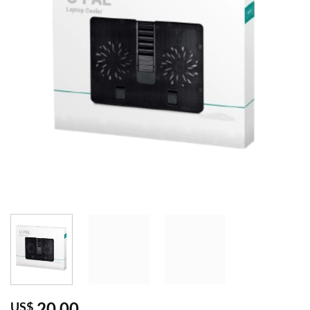
20,00
US$