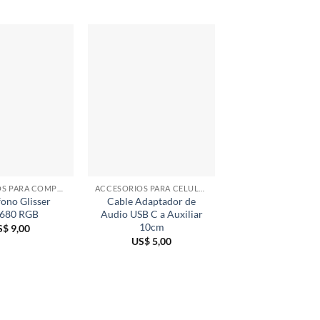
ACCESORIOS PARA COMPUTADORAS
ACCESORIOS PARA CELULARES
AUDIO
ono Glisser
Cable Adaptador de
Auriculares BT G
680 RGB
Audio USB C a Auxiliar
HS-M905BT Ne
10cm
S$
9,00
US$
19,00
US$
5,00