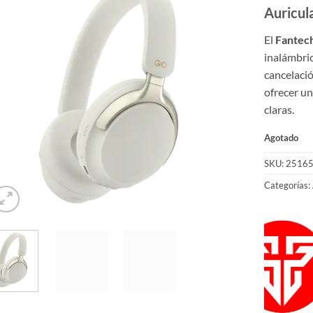
Auricu
El
Fante
inalámbric
cancelaci
ofrecer un
claras.
Agotado
SKU:
2516
Categorías: