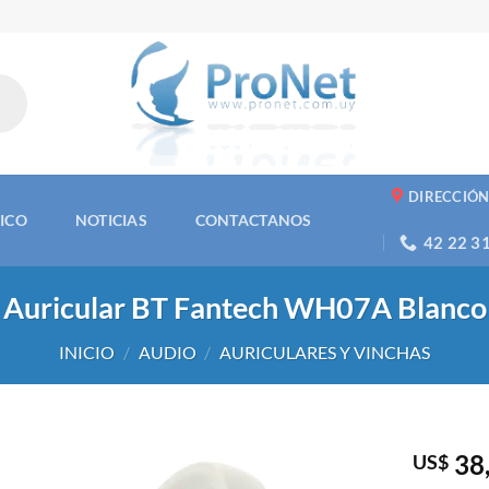
DIRECCIÓ
NICO
NOTICIAS
CONTACTANOS
42 22 3
Auricular BT Fantech WH07A Blanco
INICIO
/
AUDIO
/
AURICULARES Y VINCHAS
38
US$