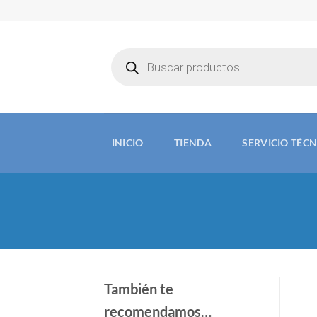
Saltar
al
contenido
Búsqueda
de
productos
INICIO
TIENDA
SERVICIO TÉC
También te
recomendamos…