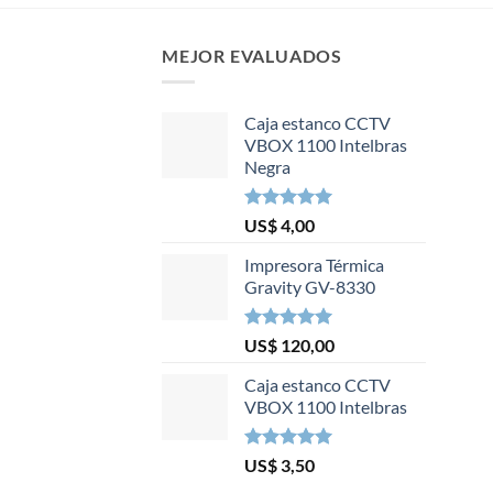
MEJOR EVALUADOS
Caja estanco CCTV
VBOX 1100 Intelbras
Negra
Valorado en
US$
4,00
5.00
de 5
Impresora Térmica
Gravity GV-8330
Valorado en
US$
120,00
5.00
de 5
Caja estanco CCTV
VBOX 1100 Intelbras
Valorado en
US$
3,50
5.00
de 5