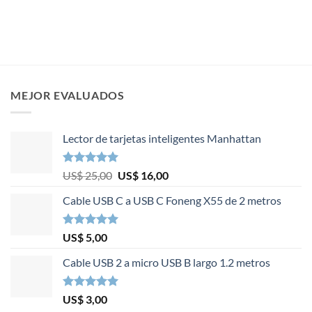
MEJOR EVALUADOS
Lector de tarjetas inteligentes Manhattan
Valorado en
El
El
US$
25,00
US$
16,00
5.00
de 5
precio
precio
Cable USB C a USB C Foneng X55 de 2 metros
original
actual
era:
es:
US$ 25,00.
US$ 16,00.
Valorado en
US$
5,00
5.00
de 5
Cable USB 2 a micro USB B largo 1.2 metros
Valorado en
US$
3,00
5.00
de 5