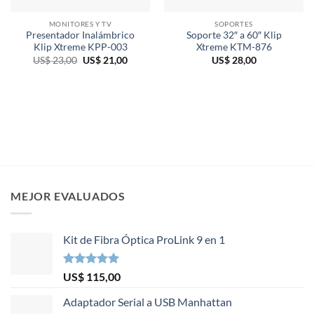
MONITORES Y TV
SOPORTES
Presentador Inalámbrico
Soporte 32″ a 60″ Klip
Klip Xtreme KPP-003
Xtreme KTM-876
El
El
US$
23,00
US$
21,00
US$
28,00
precio
precio
original
actual
era:
es:
US$ 23,00.
US$ 21,00.
MEJOR EVALUADOS
Kit de Fibra Óptica ProLink 9 en 1
Valorado en
US$
115,00
5.00
de 5
Adaptador Serial a USB Manhattan