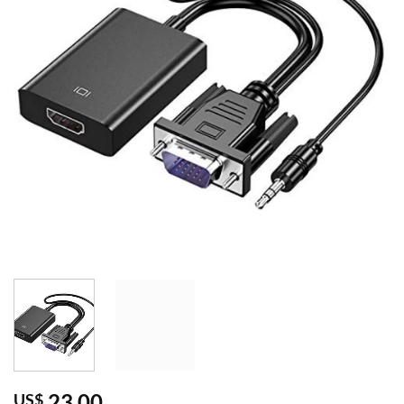
23,00
US$