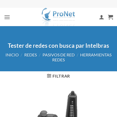
Saltar
al
contenido
Tester de redes con busca par Intelbras
INICIO
/
REDES
/
PASIVOS DE RED
/
HERRAMIENTAS
REDES
FILTRAR