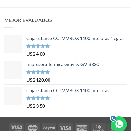
MEJOR EVALUADOS
Caja estanco CCTV VBOX 1100 Intelbras Negra
Valorado en
US$
4,00
5.00
de 5
Impresora Térmica Gravity GV-8330
Valorado en
US$
120,00
5.00
de 5
Caja estanco CCTV VBOX 1100 Intelbras
Valorado en
US$
3,50
5.00
de 5
Visa
Maestro
PayPal
Visa
American
Dinners
Mast