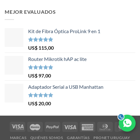
MEJOR EVALUADOS
Kit de Fibra Óptica ProLink 9 en 1
Valorado en
US$
115,00
5.00
de 5
Router Mikrotik hAP ac lite
Valorado en
US$
97,00
5.00
de 5
Adaptador Serial a USB Manhattan
Valorado en
US$
20,00
5.00
de 5
Visa
Maestro
PayPal
Visa
American
Dinners
Mast
Electron
Express
Club
MARCAS
QUIÉNES SOMOS
GARANTÍAS
PRONET URUGUAY