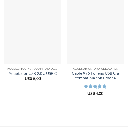
ACCESORIOS PARA COMPUTADORAS
ACCESORIOS PARA CELULARES
Cable X75 Foneng USB C a
Adaptador USB 2.0 a USB C
compatible con iPhone
US$
5,00
Valorado en
US$
4,00
5
de 5