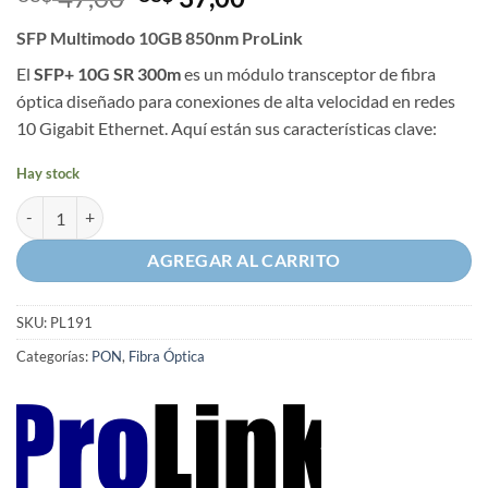
precio
precio
SFP Multimodo 10GB 850nm ProLink
original
actual
era:
es:
El
SFP+ 10G SR 300m
es un módulo transceptor de fibra
US$ 47,00.
US$ 37,00.
óptica diseñado para conexiones de alta velocidad en redes
10 Gigabit Ethernet. Aquí están sus características clave:
Hay stock
SFP Multimodo 10GB 850nm ProLink cantidad
AGREGAR AL CARRITO
SKU:
PL191
Categorías:
PON
,
Fibra Óptica