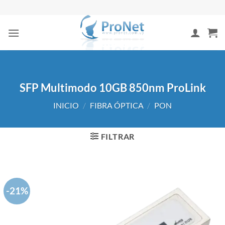
Saltar
al
contenido
SFP Multimodo 10GB 850nm ProLink
INICIO
/
FIBRA ÓPTICA
/
PON
FILTRAR
-21%