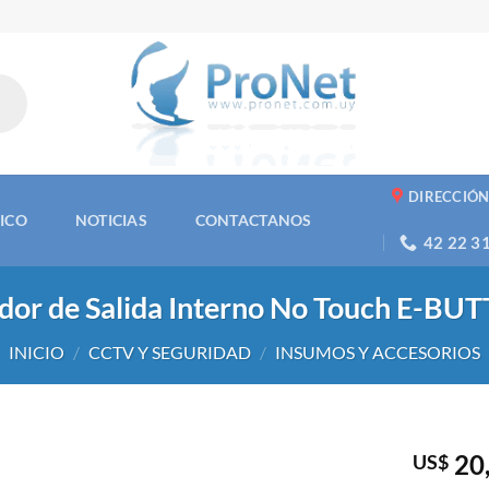
DIRECCIÓ
NICO
NOTICIAS
CONTACTANOS
42 22 3
dor de Salida Interno No Touch E-B
INICIO
/
CCTV Y SEGURIDAD
/
INSUMOS Y ACCESORIOS
20
US$