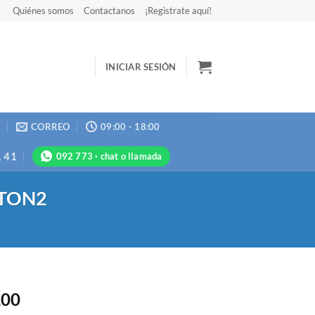
Quiénes somos
Contactanos
¡Registrate aquí!
INICIAR SESIÓN
N
CORREO
09:00 - 18:00
1 41
092 773 · chat o llamada
UTTON2
,00