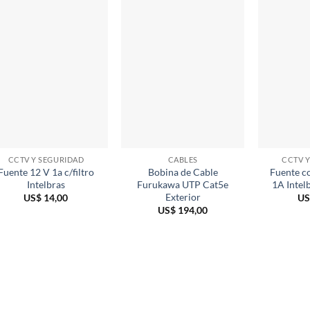
CCTV Y SEGURIDAD
CABLES
CCTV 
Fuente 12 V 1a c/filtro
Bobina de Cable
Fuente c
Intelbras
Furukawa UTP Cat5e
1A Intel
Exterior
US$
14,00
US
US$
194,00