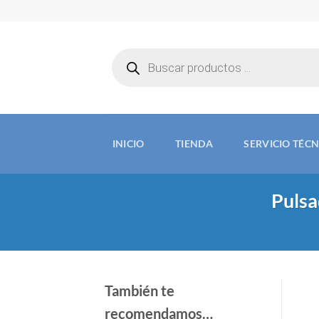
Saltar
al
contenido
Búsqueda
de
productos
INICIO
TIENDA
SERVICIO TÉC
Pulsa
También te
recomendamos…