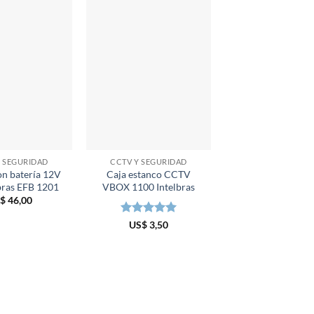
Y SEGURIDAD
CCTV Y SEGURIDAD
CCTV Y SEGURI
on batería 12V
Caja estanco CCTV
Caja estanco 
bras EFB 1201
VBOX 1100 Intelbras
VBOX 1100 Inte
Negra
$
46,00
Valorado en
US$
3,50
5
de 5
Valorado e
US$
4,00
5
de 5