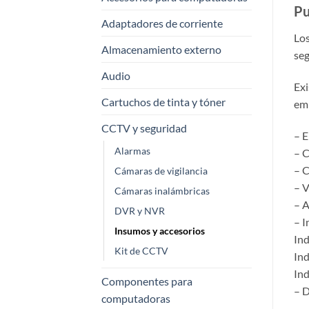
Pu
Adaptadores de corriente
Los
Almacenamiento externo
seg
Audio
Exi
Cartuchos de tinta y tóner
emp
CCTV y seguridad
– 
Alarmas
– C
– 
Cámaras de vigilancia
– V
Cámaras inalámbricas
– A
DVR y NVR
– I
Insumos y accesorios
Ind
Kit de CCTV
Ind
Ind
Componentes para
– 
computadoras