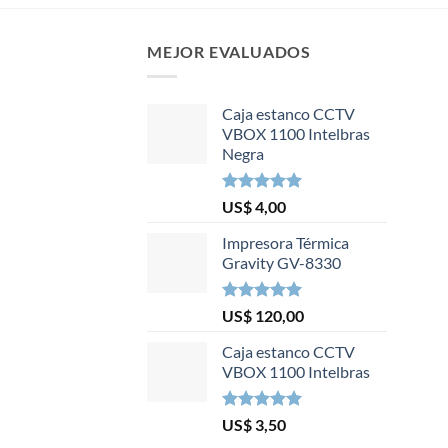
MEJOR EVALUADOS
Caja estanco CCTV
VBOX 1100 Intelbras
Negra
Valorado en
US$
4,00
5.00
de 5
Impresora Térmica
Gravity GV-8330
Valorado en
US$
120,00
5.00
de 5
Caja estanco CCTV
VBOX 1100 Intelbras
Valorado en
US$
3,50
5.00
de 5