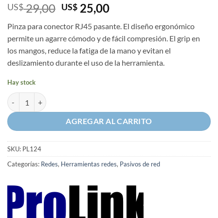
El
El
29,00
25,00
US$
US$
precio
precio
Pinza para conector RJ45 pasante. El diseño ergonómico
original
actual
permite un agarre cómodo y de fácil compresión. El grip en
era:
es:
los mangos, reduce la fatiga de la mano y evitan el
US$ 29,00.
US$ 25,00.
deslizamiento durante el uso de la herramienta.
Hay stock
Pinza para conectores RJ45 pass through cantidad
AGREGAR AL CARRITO
SKU:
PL124
Categorías:
Redes
,
Herramientas redes
,
Pasivos de red