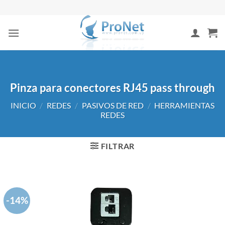
Saltar
al
contenido
Pinza para conectores RJ45 pass through
INICIO
/
REDES
/
PASIVOS DE RED
/
HERRAMIENTAS
REDES
FILTRAR
-14%