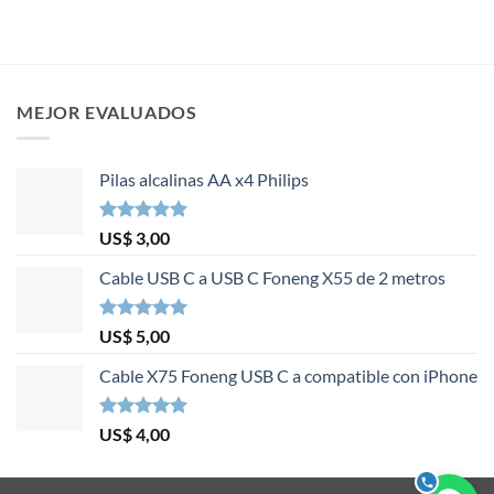
MEJOR EVALUADOS
Pilas alcalinas AA x4 Philips
Valorado en
US$
3,00
5.00
de 5
Cable USB C a USB C Foneng X55 de 2 metros
Valorado en
US$
5,00
5.00
de 5
Cable X75 Foneng USB C a compatible con iPhone
Valorado en
US$
4,00
5.00
de 5