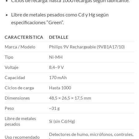
Ciclos de recarga: hasta 1000 recargas según fabricante.
Libre de metales pesados como Cd y Hg según
especificaciones “Green”.
CARACTERÍSTICA
DETALLE
Marca / Modelo
Philips 9V Rechargeable (9VB1A17/10)
Tipo
Ni-MH
Voltaje
8,4–9 V
Capacidad
170 mAh
Ciclos de carga
Hasta 1000
Dimensiones
48,5 × 26,5 × 17,5 mm
Peso
~31 g
Libre de metales
Sí (sin Cd/Hg)
pesados
Detectores de humo, micrófonos, controles,
Uso recomendado