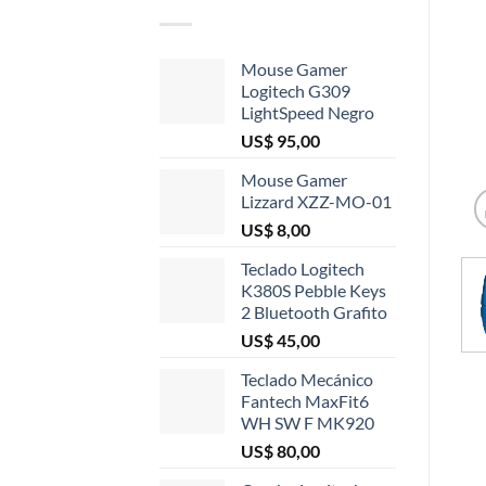
Mouse Gamer
Logitech G309
LightSpeed Negro
US$
95,00
Mouse Gamer
Lizzard XZZ-MO-01
US$
8,00
Teclado Logitech
K380S Pebble Keys
2 Bluetooth Grafito
US$
45,00
Teclado Mecánico
Fantech MaxFit6
WH SW F MK920
US$
80,00