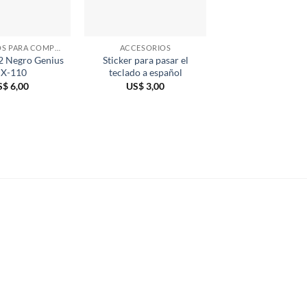
ACCESORIOS PARA COMPUTADORAS
ACCESORIOS
 Negro Genius
Sticker para pasar el
Cable de Extensi
X-110
teclado a español
2.0 de Alta Velo
Manhattan 1.
S$
6,00
US$
3,00
US$
4,00