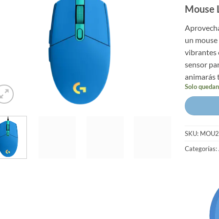
Mouse 
Aprovecha
un mouse 
vibrantes
sensor par
animarás t
Solo quedan
SKU:
MOU2
Categorías: