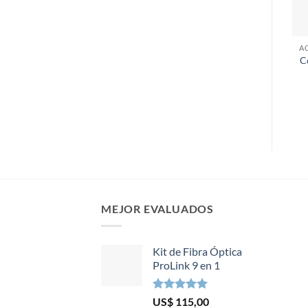
C
MEJOR EVALUADOS
Kit de Fibra Óptica
ProLink 9 en 1
Valorado en
US$
115,00