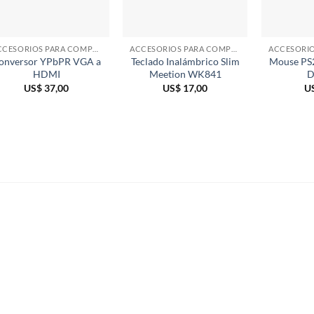
ACCESORIOS PARA COMPUTADORAS
ACCESORIOS PARA COMPUTADORAS
onversor YPbPR VGA a
Teclado Inalámbrico Slim
Mouse PS2
HDMI
Meetion WK841
D
US$
37,00
US$
17,00
U