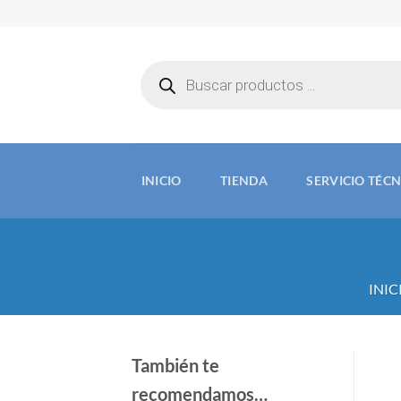
Saltar
al
contenido
Búsqueda
de
productos
INICIO
TIENDA
SERVICIO TÉC
INIC
También te
recomendamos…