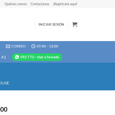
Quiénes somos
Contactanos
¡Registrate aquí!
INICIAR SESIÓN
N
CORREO
09:00 - 18:00
1 41
092 773 · chat o llamada
OUSE
,00