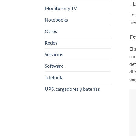
TE
Monitores y TV
Los
Notebooks
met
Otros
Es
Redes
El 
Servicios
con
def
Software
dif
Telefonía
exi
UPS, cargadores y baterías