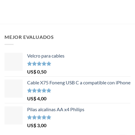
MEJOR EVALUADOS
Velcro para cables
Valorado en
US$
0,50
5.00
de 5
Cable X75 Foneng USB C a compatible con iPhone
Valorado en
US$
4,00
5.00
de 5
Pilas alcalinas AA x4 Philips
Valorado en
US$
3,00
5.00
de 5