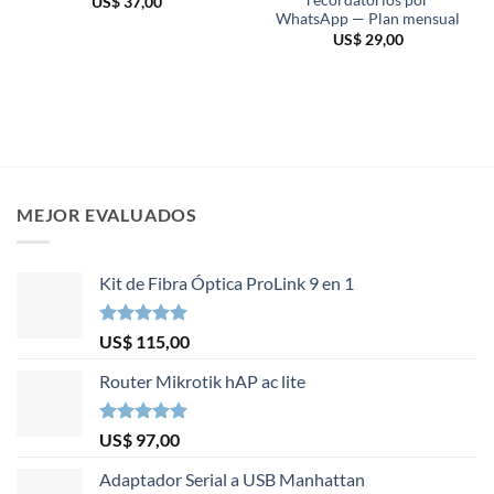
recordatorios por
US$
37,00
WhatsApp — Plan mensual
US$
29,00
MEJOR EVALUADOS
Kit de Fibra Óptica ProLink 9 en 1
Valorado en
US$
115,00
5.00
de 5
Router Mikrotik hAP ac lite
Valorado en
US$
97,00
5.00
de 5
Adaptador Serial a USB Manhattan